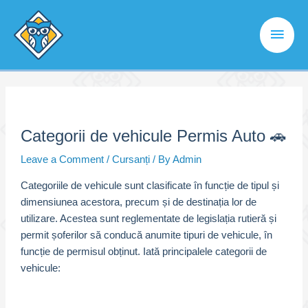
Skip
to
Main
content
Men
Categorii de vehicule Permis Auto 🚗
Leave a Comment
/
Cursanți
/ By
Admin
Categoriile de vehicule sunt clasificate în funcție de tipul și
dimensiunea acestora, precum și de destinația lor de
utilizare. Acestea sunt reglementate de legislația rutieră și
permit șoferilor să conducă anumite tipuri de vehicule, în
funcție de permisul obținut. Iată principalele categorii de
vehicule: