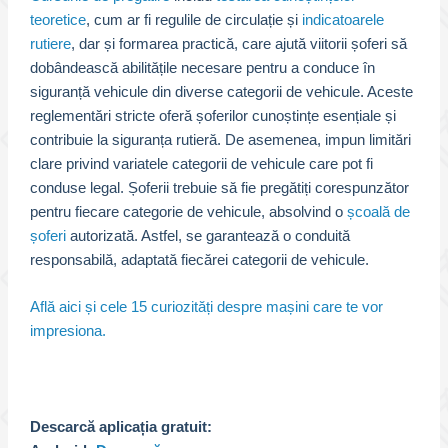
teoretice
, cum ar fi regulile de circulație și
indicatoarele
rutiere
, dar și formarea practică, care ajută viitorii șoferi să
dobândească abilitățile necesare pentru a conduce în
siguranță vehicule din diverse categorii de vehicule. Aceste
reglementări stricte oferă șoferilor cunoștințe esențiale și
contribuie la siguranța rutieră. De asemenea, impun limitări
clare privind variatele categorii de vehicule care pot fi
conduse legal. Șoferii trebuie să fie pregătiți corespunzător
pentru fiecare categorie de vehicule, absolvind o
școală de
șoferi
autorizată. Astfel, se garantează o conduită
responsabilă, adaptată fiecărei categorii de vehicule.
Află aici și cele 15 curiozități despre mașini care te vor
impresiona.
Descarcă aplicația gratuit: