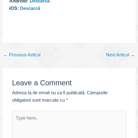
Android:
Descarcă
iOS:
Descarcă
Post
←
Previous Articol
Next Articol
→
navigation
Leave a Comment
Adresa ta de email nu va fi publicată.
Câmpurile
obligatorii sunt marcate cu
*
Type
here..