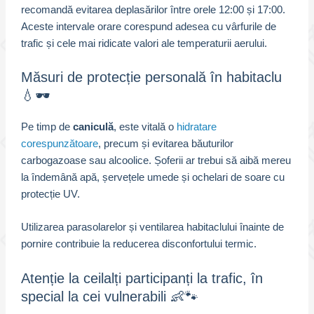
recomandă evitarea deplasărilor între orele 12:00 și 17:00.
Aceste intervale orare corespund adesea cu vârfurile de
trafic și cele mai ridicate valori ale temperaturii aerului.
Măsuri de protecție personală în habitaclu
💧🕶️
Pe timp de
caniculă
, este vitală o
hidratare
corespunzătoare
, precum și evitarea băuturilor
carbogazoase sau alcoolice. Șoferii ar trebui să aibă mereu
la îndemână apă, șervețele umede și ochelari de soare cu
protecție UV.
Utilizarea parasolarelor și ventilarea habitaclului înainte de
pornire contribuie la reducerea disconfortului termic.
Atenție la ceilalți participanți la trafic, în
special la cei vulnerabili 👶🐾