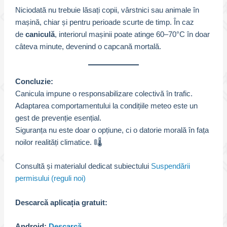
Niciodată nu trebuie lăsați copii, vârstnici sau animale în
mașină, chiar și pentru perioade scurte de timp. În caz
de
caniculă
, interiorul mașinii poate atinge 60–70°C în doar
câteva minute, devenind o capcană mortală.
Concluzie:
Canicula impune o responsabilizare colectivă în trafic.
Adaptarea comportamentului la condițiile meteo este un
gest de prevenție esențial.
Siguranța nu este doar o opțiune, ci o datorie morală în fața
noilor realități climatice. 🚦🌡️
Consultă și materialul dedicat subiectului
Suspendării
permisului (reguli noi)
Descarcă aplicația gratuit:
Android:
Descarcă