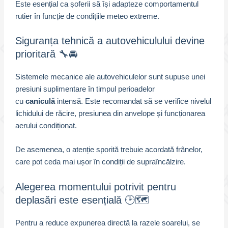
Este esențial ca șoferii să își adapteze comportamentul
rutier în funcție de condițiile meteo extreme.
Siguranța tehnică a autovehiculului devine
prioritară 🔧🚘
Sistemele mecanice ale autovehiculelor sunt supuse unei
presiuni suplimentare în timpul perioadelor
cu
caniculă
intensă. Este recomandat să se verifice nivelul
lichidului de răcire, presiunea din anvelope și funcționarea
aerului condiționat.
De asemenea, o atenție sporită trebuie acordată frânelor,
care pot ceda mai ușor în condiții de supraîncălzire.
Alegerea momentului potrivit pentru
deplasări este esențială 🕑🗺️
Pentru a reduce expunerea directă la razele soarelui, se