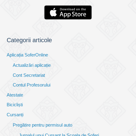
Categorii articole
Aplicația SoferOnline
Actualizări aplicație
Cont Secretariat
Contul Profesorului
Atestate
Bicicliști
Cursanți
Pregătire pentru permisul auto
Jurnalul unui Cursant la Școala de Șoferi