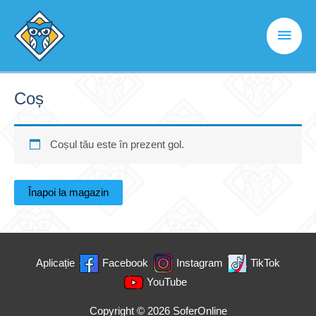
Skip
to
Main
content
Men
Coș
Coșul tău este în prezent gol.
Înapoi la magazin
Aplicație
Facebook
Instagram
TikTok
YouTube
Copyright © 2026
SoferOnline