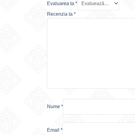
Evaluarea ta
*
Recenzia ta
*
Nume
*
Email
*