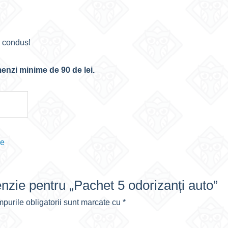
a condus!
menzi minime de 90 de lei.
ie
cenzie pentru „Pachet 5 odorizanți auto”
purile obligatorii sunt marcate cu
*