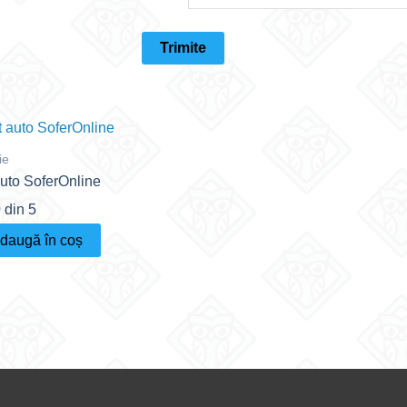
ie
uto SoferOnline
0
din 5
daugă în coș