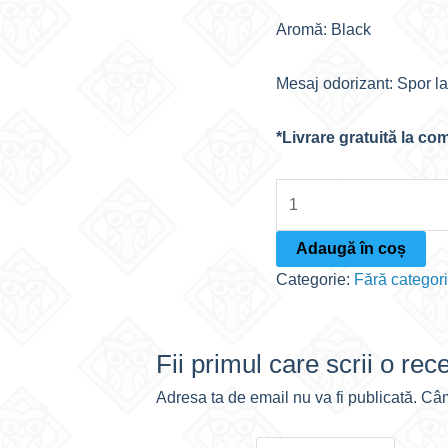
Aromă: Black
Mesaj odorizant: Spor l
*Livrare gratuită la co
Cantitate
Pachet
5
Adaugă în coș
odorizanți
Categorie:
Fără categor
auto
Fii primul care scrii o re
Adresa ta de email nu va fi publicată.
Câm