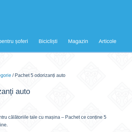
pentru șoferi
Bicicliști
Magazin
Articole
egorie
/ Pachet 5 odorizanți auto
anți auto
ru călătoriile tale cu mașina – Pachet ce conține 5
ine.