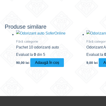
Produse similare
Fără categorie
Fără categor
Pachet 10 odorizanți auto
Odorizant A
Evaluat la
0
din 5
Evaluat la
Adaugă în coș
A
90,00
lei
9,00
lei