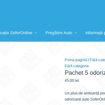
icația SoferOnline
Pregătire Auto
Informații 
Prima pagină
/
Fără cat
Fără categorie
Pachet 5 odoriz
45,00
lei
Un plus de ambianță pent
odorizanți auto SoferOnl