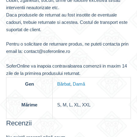
ciobiri, zgarieturi, socuri, urme de folosire excesiva si/sau
interventii neautorizate etc.
Daca produsele de returnat au fost insotite de eventuale
cadouri, trebuie returnate si acestea. Costul de transport este
suportat de client.
Pentru o solicitare de returnare produs, ne puteti contacta prin
email la: contact@soferonline.ro
SoferOnline va inapoia contravaloarea comenzii in maxim 14
zile de la primirea produsului returnat.
Gen
Bărbat
,
Damă
Mărime
S, M, L, XL, XXL
Recenzii