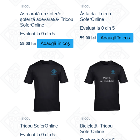
Tricou
Tricou
Așa arată un șofer/o
Ăsta da- Tricou
șoferiță adevărat/ă- Tricou
SoferOnline
SoferOnline
Evaluat la
0
din 5
Evaluat la
0
din 5
Adaugă în coș
59,00
lei
Adaugă în coș
59,00
lei
Tricou
Tricou
Tricou SoferOnline
Bicicletă- Tricou
SoferOnline
Evaluat la
0
din 5