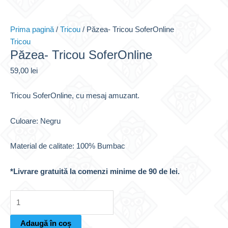
Prima pagină
/
Tricou
/ Păzea- Tricou SoferOnline
Tricou
Păzea- Tricou SoferOnline
59,00
lei
Tricou SoferOnline, cu mesaj amuzant.
Culoare: Negru
Material de calitate: 100% Bumbac
*Livrare gratuită la comenzi minime de 90 de lei.
Cantitate
Păzea-
Tricou
Adaugă în coș