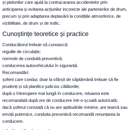
și pietonilor care ajută la contracararea accidentelor prin
anticiparea și evitarea acțiunilor incorecte ale partenerilor de drum,
precum și prin adaptarea deplasării la condițiile atmosferice, de
vizibilitate, de drum și de trafic.
Cunoștințe teoretice și practice
Conducătorul trebuie să cunoască:
regulile de circulație;
normele de conduită preventivă;
conducerea autovehiculului în siguranță.
Recomandări:
șoferii care conduc doar la sfârșit de săptămână trebuie să fie
prudenți și să planifice judicios călătoriile;
după o întrerupere mai lungă în conducere, reluarea este
recomandată după ore de conducere într-o școală autorizată;
dacă șoferul constată că nu are aptitudinile minime, are teamă sau
emoții puternice, conduita preventivă recomandă renunțarea la
conducere.