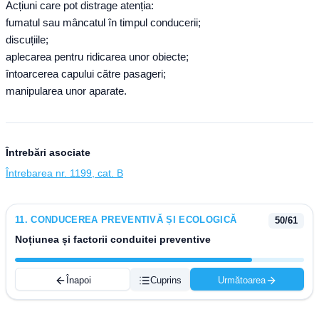
Acțiuni care pot distrage atenția:
fumatul sau mâncatul în timpul conducerii;
discuțiile;
aplecarea pentru ridicarea unor obiecte;
întoarcerea capului către pasageri;
manipularea unor aparate.
Întrebări asociate
Întrebarea nr. 1199, cat. B
11
.
CONDUCEREA PREVENTIVĂ ȘI ECOLOGICĂ
50
/
61
Noțiunea și factorii conduitei preventive
Înapoi
Cuprins
Următoarea