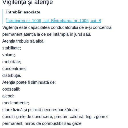
Vigilență și atenție
Întrebări asociate
Întrebarea nr. 1008, cat. B
Întrebarea nr. 1009, cat. B
Vigilența este capacitatea conducătorului de a-și concentra
permanent atenția la ce se întâmplă în jurul său.
Atenția trebuie să aibă:
stabilitate;
volum;
mobilitate;
concentrare;
distribuție.
Atenția poate fi diminuată de:
oboseală;
alcool;
medicamente;
stare fizică și psihică necorespunzătoare;
condiții grele de conducere, precum căldură, frig, zgomot
permanent, miros de combustibil sau gaze.