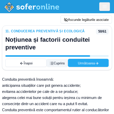
Ascunde legăturile asociate
11
.
CONDUCEREA PREVENTIVĂ ȘI ECOLOGICĂ
50
/
61
Noțiunea și factorii conduitei
preventive
Înapoi
Cuprins
Următoarea
Conduita preventivă înseamnă:
anticiparea situațiilor care pot genera accidente;
evitarea accidentelor pe cale de a se produce;
alegerea celei mai bune soluții pentru ieșirea cu minimum de
consecințe dintr-un accident care nu a putut fi evitat.
Conduita preventivă este comportamentul rutier al conducătorilor