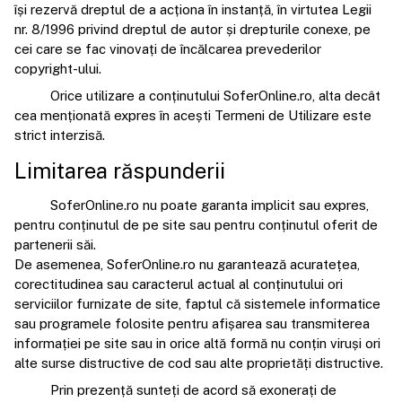
își rezervă dreptul de a acționa în instanță, în virtutea Legii
nr. 8/1996 privind dreptul de autor și drepturile conexe, pe
cei care se fac vinovați de încălcarea prevederilor
copyright-ului.
Orice utilizare a conținutului SoferOnline.ro, alta decât
cea menționată expres în acești Termeni de Utilizare este
strict interzisă.
Limitarea răspunderii
SoferOnline.ro nu poate garanta implicit sau expres,
pentru conținutul de pe site sau pentru conținutul oferit de
partenerii săi.
De asemenea, SoferOnline.ro nu garantează acuratețea,
corectitudinea sau caracterul actual al conținutului ori
serviciilor furnizate de site, faptul că sistemele informatice
sau programele folosite pentru afișarea sau transmiterea
informației pe site sau in orice altă formă nu conțin viruși ori
alte surse distructive de cod sau alte proprietăți distructive.
Prin prezență sunteți de acord să exonerați de