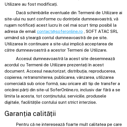
Utilizare au fost modificați.
Dacă schimbările eventuale din Termenii de Utilizare ai
site-ului nu sunt conforme cu dorințele dumneavoastră, vă
rugam notificați acest lucru în cel mai scurt timp posibil la
adresa de email
contact@soferonline.ro
, SOFT ATAC SRL
urmând să șteargă contul dumneavoastră de pe site.
Utilizarea în continuare a site-ului implică acceptarea de
către dumneavoastră a acestor Termeni de Utilizare.
Accesul dumneavoastră la acest site desemnează
acordul cu Termenii de Utilizare prezentați în acest
document. Accesul neautorizat, distribuția, reproducerea,
copierea, retransmiterea, publicarea, vânzarea, utilizarea
comercială sub orice formă, sau oricare alt tip de transfer a
oricărei părți din site-ul SoferOnline.ro, inclusiv dar fără a se
limita la acesta, tot conținutului, serviciile, produsele
digitale, facilitățile contului sunt strict interzise.
Garanția calității
Pentru că ne interesează foarte mult calitatea pe care