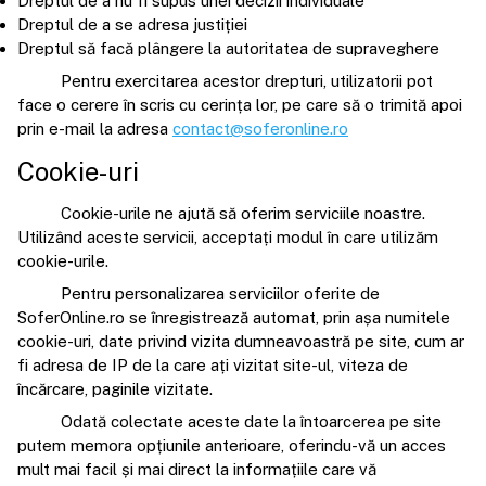
Dreptul de a nu fi supus unei decizii individuale
Dreptul de a se adresa justiției
Dreptul să facă plângere la autoritatea de supraveghere
Pentru exercitarea acestor drepturi, utilizatorii pot
face o cerere în scris cu cerința lor, pe care să o trimită apoi
prin e-mail la adresa
contact@soferonline.ro
Cookie-uri
Cookie-urile ne ajută să oferim serviciile noastre.
Utilizând aceste servicii, acceptați modul în care utilizăm
cookie-urile.
Pentru personalizarea serviciilor oferite de
SoferOnline.ro se înregistrează automat, prin așa numitele
cookie-uri, date privind vizita dumneavoastră pe site, cum ar
fi adresa de IP de la care ați vizitat site-ul, viteza de
încărcare, paginile vizitate.
Odată colectate aceste date la întoarcerea pe site
putem memora opțiunile anterioare, oferindu-vă un acces
mult mai facil și mai direct la informațiile care vă