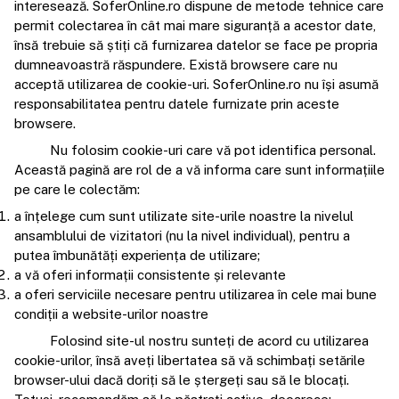
interesează. SoferOnline.ro dispune de metode tehnice care
permit colectarea în cât mai mare siguranță a acestor date,
însă trebuie să știți că furnizarea datelor se face pe propria
dumneavoastră răspundere. Există browsere care nu
acceptă utilizarea de cookie-uri. SoferOnline.ro nu își asumă
responsabilitatea pentru datele furnizate prin aceste
browsere.
Nu folosim cookie-uri care vă pot identifica personal.
Această pagină are rol de a vă informa care sunt informațiile
pe care le colectăm:
a înțelege cum sunt utilizate site-urile noastre la nivelul
ansamblului de vizitatori (nu la nivel individual), pentru a
putea îmbunătăți experiența de utilizare;
a vă oferi informații consistente și relevante
a oferi serviciile necesare pentru utilizarea în cele mai bune
condiții a website-urilor noastre
Folosind site-ul nostru sunteți de acord cu utilizarea
cookie-urilor, însă aveți libertatea să vă schimbați setările
browser-ului dacă doriți să le ștergeți sau să le blocați.