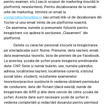
pentru examen, etc.) sau în scopuri de marketing (noutăți în
platformă, newslettere). Pentru dezabonarea de la email-
urile de marketing, trimiteți un email la
contact@soferonline.ro
sau urmați link-ul de dezabonare din
footer-ul unui email trimis de pe platforma noastră.
• De asemena, numele și prenumele folosite pentru
înregistrare vor apărea în secțiunea „Clasament” din
platformă.
Datele cu caracter personal stocate la înregistrarea
pe site/aplicație sunt: Nume, Prenume, data nașterii, email,
data examenului teoretic, lista de prieteni de pe Facebook.
La acestea, școala de șoferi poate înregistra următoarele
date: CNP, Serie și număr buletin, sex, numele părinților,
adresa, localitatea nașterii, localitatea curentă, statutul
social (elev, student), rezultatele examenelor
teoretice/practice susținute în vederea obținerii permisului
de conducere, date din flotant (dacă există), număr de
înregistrare din ARR și alte date cerute de către școala de
șoferi. Aceste date sunt necesare școlii de șoferi în
vederea completării și redactării dosarului pentru permisul