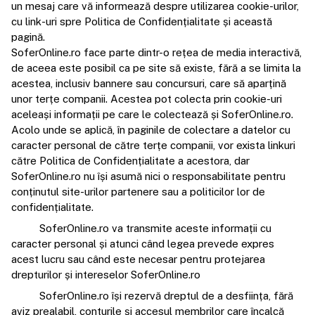
un mesaj care vă informează despre utilizarea cookie-urilor,
cu link-uri spre Politica de Confidențialitate și această
pagină.
SoferOnline.ro face parte dintr-o rețea de media interactivă,
de aceea este posibil ca pe site să existe, fără a se limita la
acestea, inclusiv bannere sau concursuri, care să aparțină
unor terțe companii. Acestea pot colecta prin cookie-uri
aceleași informații pe care le colectează și SoferOnline.ro.
Acolo unde se aplică, în paginile de colectare a datelor cu
caracter personal de către terțe companii, vor exista linkuri
către Politica de Confidențialitate a acestora, dar
SoferOnline.ro nu își asumă nici o responsabilitate pentru
conținutul site-urilor partenere sau a politicilor lor de
confidențialitate.
SoferOnline.ro va transmite aceste informații cu
caracter personal și atunci când legea prevede expres
acest lucru sau când este necesar pentru protejarea
drepturilor și intereselor SoferOnline.ro
SoferOnline.ro își rezervă dreptul de a desființa, fără
aviz prealabil, conturile și accesul membrilor care încalcă