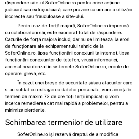
răspundere site-ul SoferOnline.ro pentru orice acțiune
judiciară sau extrajudiciară, care provine ca urmare a utilizării
incorecte sau frauduloase a site-ului.
Pentru caz de forță majoră, SoferOnline.ro împreună
cu colaboratorii săi, este exonerat total de răspundere.
Cazurile de forță majoră includ, dar nu se limitează, la erori
de funcționare ale echipamentului tehnic de la
SoferOnline.ro, lipsa funcționării conexiunii la internet, lipsa
funcționării conexiunilor de telefon, virușii informatici,
accesul neautorizat în sistemele SoferOnline.ro, erorile de
operare, grevă, etc.
În cazul unei breșe de securitate și/sau atacurilor care
s-au soldat cu extragerea datelor personale, vom anunța în
termen de maxim 72 de ore toți terții implicați și vom
încerca remedierea cât mai rapidă a problemelor, pentru a
minimiza pierderile.
Schimbarea termenilor de utilizare
SoferOnline.ro își rezervă dreptul de a modifica