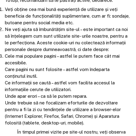
Totuși, recomandăm să le păstrați active, deoarece:
Veți obține cea mai bună experiență de utilizare și veți
beneficia de funcționalități suplimentare, cum ar fi: sondaje,
butoane pentru social media etc.
Ne veți ajuta să îmbunătățim site-ul – este important ca noi
să înțelegem cum sunt utilizate site- urile noastre, pentru a
le perfecționa. Aceste cookie-uri nu colectează informații
personale despre dumneavoastră, ci date despre:
Cele mai populare pagini – astfel le putem face cât mai
accesibile.
Care pagini nu sunt folosite – astfel vom îndeparta
conținutul inutil.
Ce informații se caută – astfel vom facilita accesul la
informațiile cerute de utilizatori.
Unde apar erori – ca să le putem repara.
Unde trebuie să ne focalizam eforturile de dezvoltare
pentru a fi la zi cu tendințele de utilizare a browser-elor
(Internet Explorer, Firefox, Safari, Chrome) și Aparatura
folosită (tablete, desktop-uri, mobile).
În timpul primei vizite pe site-ul nostru, veți observa