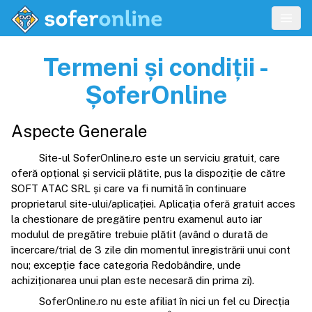
Termeni și condiții -
ȘoferOnline
Aspecte Generale
Site-ul SoferOnline.ro este un serviciu gratuit, care
oferă opțional și servicii plătite, pus la dispoziție de către
SOFT ATAC SRL și care va fi numită în continuare
proprietarul site-ului/aplicației. Aplicația oferă gratuit acces
la chestionare de pregătire pentru examenul auto iar
modulul de pregătire trebuie plătit (având o durată de
încercare/trial de 3 zile din momentul înregistrării unui cont
nou; excepție face categoria Redobândire, unde
achiziționarea unui plan este necesară din prima zi).
SoferOnline.ro nu este afiliat în nici un fel cu Direcția