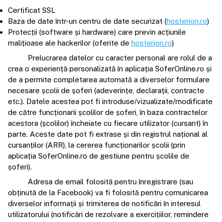
Certificat SSL
Baza de date într-un centru de date securizat (
hosterion.ro
)
Protecții (software și hardware) care previn acțiunile
malițioase ale hackerilor (oferite de
hosterion.ro
)
Prelucrarea datelor cu caracter personal are rolul de a
crea o experiență personalizată în aplicația SoferOnline.ro și
de a permite completarea automată a diverselor formulare
necesare școlii de șoferi (adeverințe, declarații, contracte
etc.). Datele acestea pot fi introduse/vizualizate/modificate
de către funcționarii școlilor de șoferi, în baza contractelor
acestora (școlilor) încheiate cu fiecare utilizator (cursant) în
parte. Aceste date pot fi extrase și din registrul național al
cursanților (ARR), la cererea funcționarilor școlii (prin
aplicația SoferOnline.ro de gestiune pentru școlile de
șoferi).
Adresa de email folosită pentru înregistrare (sau
obținută de la Facebook) va fi folosită pentru comunicarea
diverselor informații și trimiterea de notificări în interesul
utilizatorului (notificări de rezolvare a exercițiilor, remindere