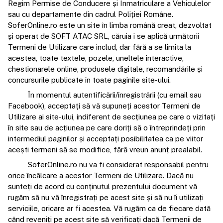
Regim Permise de Conducere și Înmatriculare a Vehiculelor
sau cu departamente din cadrul Poliției Române.
SoferOnline.ro este un site în limba română creat, dezvoltat
și operat de SOFT ATAC SRL, căruia i se aplică următorii
Termeni de Utilizare care includ, dar fără a se limita la
acestea, toate textele, pozele, uneltele interactive,
chestionarele online, produsele digitale, recomandările și
concursurile publicate în toate paginile site-ului.
În momentul autentificării/înregistrării (cu email sau
Facebook), acceptați să vă supuneți acestor Termeni de
Utilizare ai site-ului, indiferent de secțiunea pe care o vizitați
în site sau de acțiunea pe care doriți să o întreprindeți prin
intermediul paginilor și acceptați posibilitatea ca pe viitor
acești termeni să se modifice, fără vreun anunț prealabil.
SoferOnline.ro nu va fi considerat responsabil pentru
orice încălcare a acestor Termeni de Utilizare. Dacă nu
sunteți de acord cu conținutul prezentului document vă
rugăm să nu vă înregistrați pe acest site și să nu îi utilizați
serviciile, oricare ar fi acestea. Vă rugăm ca de fiecare dată
când reveniți pe acest site să verificați dacă Termenii de