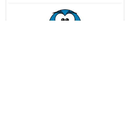
Andrei
LIDER
DEVELOPER
Creează contextul pentru a pune
în practică ideile. Se ocupă atât
de dezvoltarea aplicației, cât și a
echipei SoferOnline.