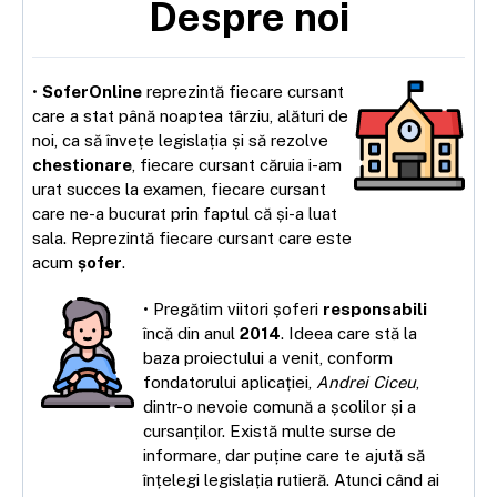
Despre noi
•
SoferOnline
reprezintă fiecare cursant
care a stat până noaptea târziu, alături de
noi, ca să învețe legislația și să rezolve
chestionare
, fiecare cursant căruia i-am
urat succes la examen, fiecare cursant
care ne-a bucurat prin faptul că și-a luat
sala. Reprezintă fiecare cursant care este
acum
șofer
.
• Pregătim viitori șoferi
responsabili
încă din anul
2014
. Ideea care stă la
baza proiectului a venit, conform
fondatorului aplicației,
Andrei Ciceu
,
dintr-o nevoie comună a școlilor și a
cursanților. Există multe surse de
informare, dar puține care te ajută să
înțelegi legislația rutieră. Atunci când ai