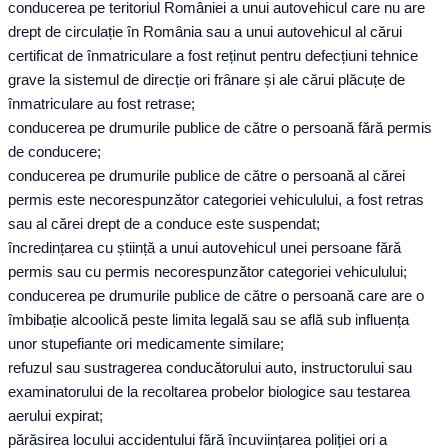
conducerea pe teritoriul României a unui autovehicul care nu are
drept de circulație în România sau a unui autovehicul al cărui
certificat de înmatriculare a fost reținut pentru defecțiuni tehnice
grave la sistemul de direcție ori frânare și ale cărui plăcuțe de
înmatriculare au fost retrase;
conducerea pe drumurile publice de către o persoană fără permis
de conducere;
conducerea pe drumurile publice de către o persoană al cărei
permis este necorespunzător categoriei vehiculului, a fost retras
sau al cărei drept de a conduce este suspendat;
încredințarea cu știință a unui autovehicul unei persoane fără
permis sau cu permis necorespunzător categoriei vehiculului;
conducerea pe drumurile publice de către o persoană care are o
îmbibație alcoolică peste limita legală sau se află sub influența
unor stupefiante ori medicamente similare;
refuzul sau sustragerea conducătorului auto, instructorului sau
examinatorului de la recoltarea probelor biologice sau testarea
aerului expirat;
părăsirea locului accidentului fără încuviințarea poliției ori a