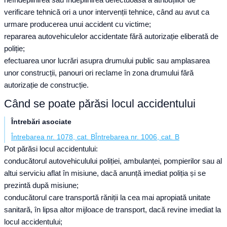
verificare tehnică ori a unor intervenții tehnice, când au avut ca
urmare producerea unui accident cu victime;
repararea autovehiculelor accidentate fără autorizație eliberată de
poliție;
efectuarea unor lucrări asupra drumului public sau amplasarea
unor construcții, panouri ori reclame în zona drumului fără
autorizație de construcție.
Când se poate părăsi locul accidentului
Întrebări asociate
Întrebarea nr. 1078, cat. B
Întrebarea nr. 1006, cat. B
Pot părăsi locul accidentului:
conducătorul autovehiculului poliției, ambulanței, pompierilor sau al
altui serviciu aflat în misiune, dacă anunță imediat poliția și se
prezintă după misiune;
conducătorul care transportă răniții la cea mai apropiată unitate
sanitară, în lipsa altor mijloace de transport, dacă revine imediat la
locul accidentului;