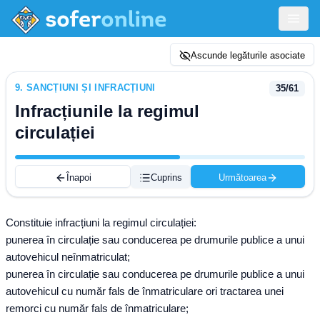
Ascunde legăturile asociate
9
.
SANCȚIUNI ȘI INFRACȚIUNI
35
/
61
Infracțiunile la regimul
circulației
Înapoi
Cuprins
Următoarea
Constituie infracțiuni la regimul circulației:
punerea în circulație sau conducerea pe drumurile publice a unui
autovehicul neînmatriculat;
punerea în circulație sau conducerea pe drumurile publice a unui
autovehicul cu număr fals de înmatriculare ori tractarea unei
remorci cu număr fals de înmatriculare;