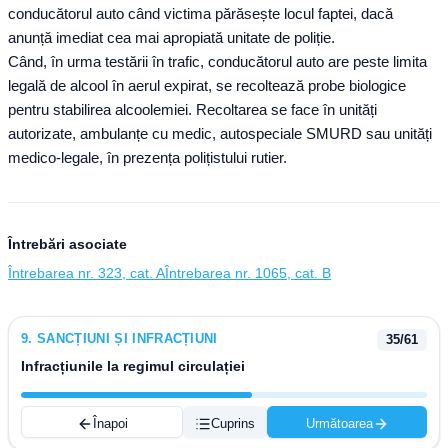
conducătorul auto când victima părăsește locul faptei, dacă
anunță imediat cea mai apropiată unitate de poliție.
Când, în urma testării în trafic, conducătorul auto are peste limita
legală de alcool în aerul expirat, se recoltează probe biologice
pentru stabilirea alcoolemiei. Recoltarea se face în unități
autorizate, ambulanțe cu medic, autospeciale SMURD sau unități
medico-legale, în prezența polițistului rutier.
Întrebări asociate
Întrebarea nr. 323, cat. A
Întrebarea nr. 1065, cat. B
9
.
SANCȚIUNI ȘI INFRACȚIUNI
35
/
61
Infracțiunile la regimul circulației
Înapoi
Cuprins
Următoarea