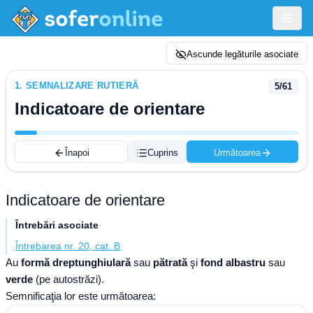
Ascunde legăturile asociate
1
.
SEMNALIZARE RUTIERĂ
5
/
61
Indicatoare de orientare
Înapoi
Cuprins
Următoarea
Indicatoare de orientare
Întrebări asociate
Întrebarea nr. 20, cat. B
Au
formă dreptunghiulară
sau
pătrată
şi
fond albastru
sau
verde
(pe autostrăzi).
Semnificaţia lor este următoarea: