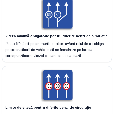
Viteza minimă obligatorie pentru diferite benzi de circulație
Poate fi întâlnit pe drumurile publice, având rolul de a-i obliga
pe conducătorii de vehicule să se încadreze pe banda
corespunzătoare vitezei cu care se deplasează.
Limite de viteză pentru diferite benzi de circulație