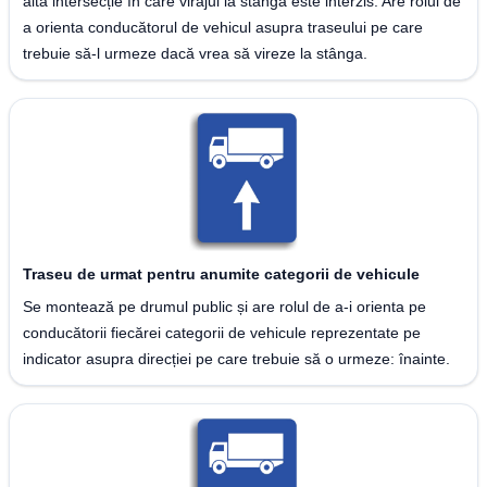
altă intersecție în care virajul la stânga este interzis. Are rolul de
a orienta conducătorul de vehicul asupra traseului pe care
trebuie să-l urmeze dacă vrea să vireze la stânga.
Traseu de urmat pentru anumite categorii de vehicule
Se montează pe drumul public și are rolul de a-i orienta pe
conducătorii fiecărei categorii de vehicule reprezentate pe
indicator asupra direcției pe care trebuie să o urmeze: înainte.