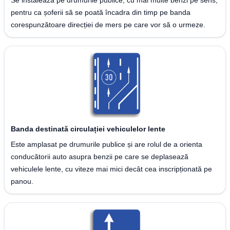
Se instalează pe drumurile publice, cu mai multe benzi pe sens,
pentru ca șoferii să se poată încadra din timp pe banda
corespunzătoare direcției de mers pe care vor să o urmeze.
Banda destinată circulației vehiculelor lente
Este amplasat pe drumurile publice și are rolul de a orienta
conducătorii auto asupra benzii pe care se deplasează
vehiculele lente, cu viteze mai mici decât cea inscripționată pe
panou.