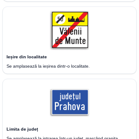
Ieșire din localitate
Se amplasează la ieșirea dintr-o localitate.
Limita de județ
Se amplasează la intrarea într-un județ, marcând granița