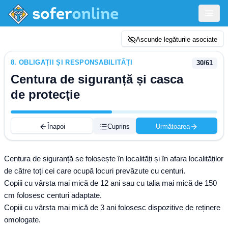
Ascunde legăturile asociate
8
.
OBLIGAȚII ȘI RESPONSABILITĂȚI
30
/
61
Centura de siguranță și casca
de protecție
Înapoi
Cuprins
Următoarea
Centura de siguranță se folosește în localități și în afara localităților
de către toți cei care ocupă locuri prevăzute cu centuri.
Copiii cu vârsta mai mică de 12 ani sau cu talia mai mică de 150
cm folosesc centuri adaptate.
Copiii cu vârsta mai mică de 3 ani folosesc dispozitive de reținere
omologate.