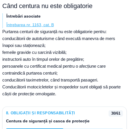
Când centura nu este obligatorie
Întrebări asociate
Întrebarea nr. 1163, cat. B
Purtarea centurii de siguranță nu este obligatorie pentru:
conducătorii de autoturisme când execută manevra de mers
înapoi sau staționează;
femeile gravide cu sarcină vizibilă;
instructorii auto în timpul orelor de pregătire;
persoanele cu certificat medical pentru o afecțiune care
contraindică purtarea centurii;
conducătorii taximetrelor, când transportă pasageri.
Conducătorii motocicletelor și mopedelor sunt obligați să poarte
căști de protecție omologate.
8
.
OBLIGAȚII ȘI RESPONSABILITĂȚI
30
/
61
Centura de siguranță și casca de protecție