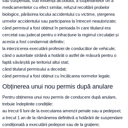
sau suspendat, sub influența alcoolului, a stupefiantelor ori a
medicamentelor cu efect similar, refuzul recoltării probelor
biologice, părăsirea locului accidentului cu victime, ștergerea
urmelor accidentului sau participarea la întreceri neautorizate;
când permisul a fost obținut în perioada în care titularul era
cercetat sau judecat pentru o infracțiune la regimul circulației și
acesta a fost condamnat definitiv;
la interzicerea executării profesiei de conducător de vehicule;
când o autoritate străină a hotărât o astfel de măsură pentru o
faptă săvârșită pe teritoriul altui stat;
când titularul permisului a decedat;
când permisul a fost obținut cu încălcarea normelor legale.
Obținerea unui nou permis după anulare
Pentru obținerea unui nou permis de conducere după anulare,
trebuie îndeplinite condițiile:
au trecut 6 luni de la executarea amenzii penale sau a pedepsei;
a trecut 1 an de la rămânerea definitivă a hotărârii de suspendare
condiționată a executării pedepsei sau de la grațiere;