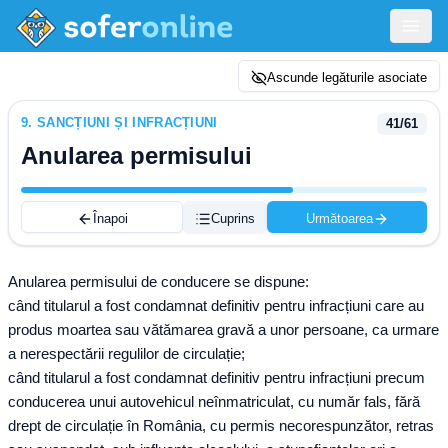
Ascunde legăturile asociate
9
.
SANCȚIUNI ȘI INFRACȚIUNI
41
/
61
Anularea permisului
Înapoi
Cuprins
Următoarea
Anularea permisului de conducere se dispune:
când titularul a fost condamnat definitiv pentru infracțiuni care au
produs moartea sau vătămarea gravă a unor persoane, ca urmare
a nerespectării regulilor de circulație;
când titularul a fost condamnat definitiv pentru infracțiuni precum
conducerea unui autovehicul neînmatriculat, cu număr fals, fără
drept de circulație în România, cu permis necorespunzător, retras