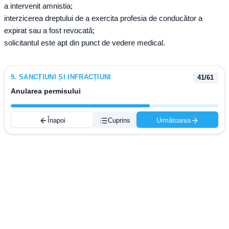
a intervenit amnistia;
interzicerea dreptului de a exercita profesia de conducător a
expirat sau a fost revocată;
solicitantul este apt din punct de vedere medical.
9
.
SANCȚIUNI ȘI INFRACȚIUNI
41
/
61
Anularea permisului
Înapoi
Cuprins
Următoarea