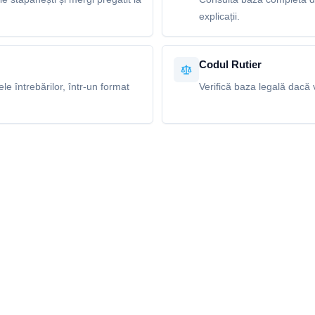
explicații.
Codul Rutier
e întrebărilor, într-un format
Verifică baza legală dacă v