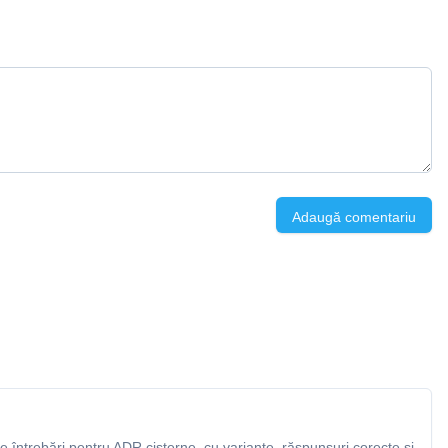
Adaugă comentariu
 întrebări pentru ADR cisterne, cu variante, răspunsuri corecte și