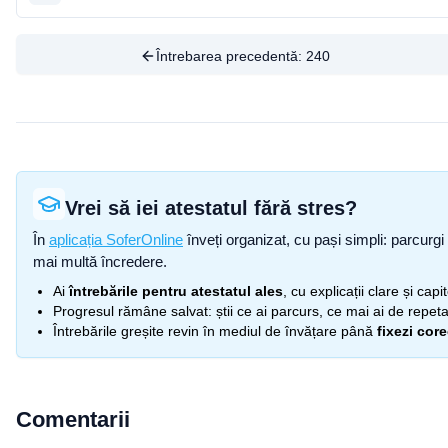
Întrebarea precedentă:
240
Vrei să iei atestatul fără stres?
În
aplicația SoferOnline
înveți organizat, cu pași simpli: parcurgi 
mai multă încredere.
Ai
întrebările pentru atestatul ales
, cu explicații clare și cap
Progresul rămâne salvat: știi ce ai parcurs, ce mai ai de repetat
Întrebările greșite revin în mediul de învățare până
fixezi cor
Comentarii