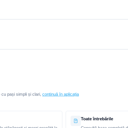
e cu pași simpli și clari,
continuă în aplicația
Toate întrebările
le stăpânești și mergi pregătit la
Consultă baza completă de