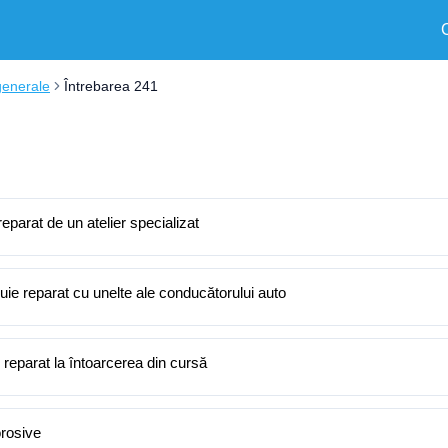
generale
Întrebarea 241
reparat de un atelier specializat
buie reparat cu unelte ale conducătorului auto
fi reparat la întoarcerea din cursă
orosive