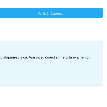
Verifică răspunsul
ce nu stăpânești încă. Așa înveți corect și mergi la examen cu