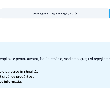
Întrebarea următoare:
242
capitolele pentru atestat, faci întrebările, vezi ce ai greșit și repeți 
itole parcurse în ritmul tău.
 și cât de pregătit ești.
ect informația
.