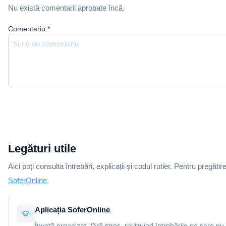
Nu există comentarii aprobate încă.
Comentariu
*
Legături utile
Aici poți consulta întrebări, explicații și codul rutier. Pentru pregătir
SoferOnline
.
Aplicația SoferOnline
Învață organizat, fără stres, revizuind întrebările pe care nu 