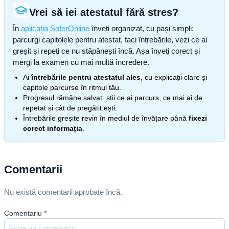
Vrei să iei atestatul fără stres?
În
aplicația SoferOnline
înveți organizat, cu pași simpli:
parcurgi capitolele pentru atestat, faci întrebările, vezi ce ai
greșit și repeți ce nu stăpânești încă. Așa înveți corect și
mergi la examen cu mai multă încredere.
Ai
întrebările pentru atestatul ales
, cu explicații clare și
capitole parcurse în ritmul tău.
Progresul rămâne salvat: știi ce ai parcurs, ce mai ai de
repetat și cât de pregătit ești.
Întrebările greșite revin în mediul de învățare până
fixezi
corect informația
.
Comentarii
Nu există comentarii aprobate încă.
Comentariu
*