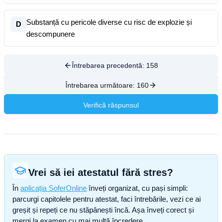
Substanță cu pericole diverse cu risc de explozie și
D
descompunere
Întrebarea precedentă:
158
Întrebarea următoare:
160
Verifică răspunsul
Vrei să iei atestatul fără stres?
În
aplicația SoferOnline
înveți organizat, cu pași simpli:
parcurgi capitolele pentru atestat, faci întrebările, vezi ce ai
greșit și repeți ce nu stăpânești încă. Așa înveți corect și
mergi la examen cu mai multă încredere.