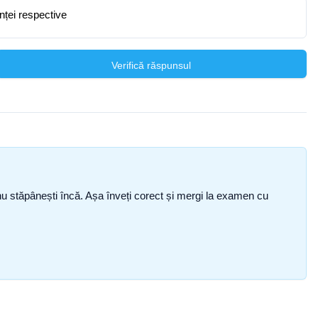
anței respective
Verifică răspunsul
ce nu stăpânești încă. Așa înveți corect și mergi la examen cu