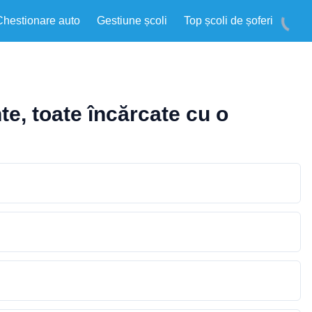
Chestionare auto
Gestiune școli
Top școli de șoferi
e, toate încărcate cu o