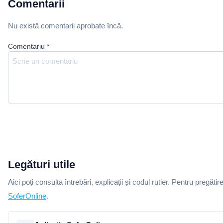
Comentarii
Nu există comentarii aprobate încă.
Comentariu
*
Legături utile
Aici poți consulta întrebări, explicații și codul rutier. Pentru pregătir
SoferOnline
.