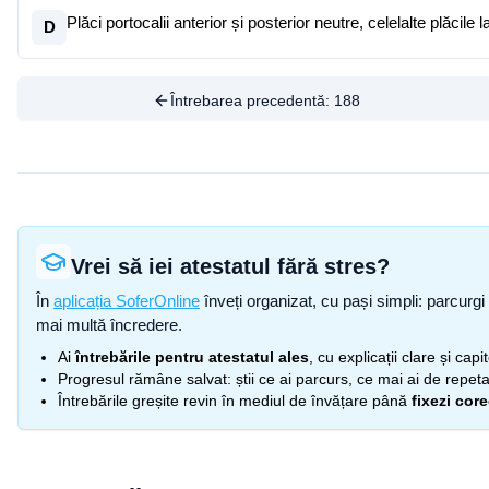
Plăci portocalii anterior și posterior neutre, celelalte plăcil
D
Întrebarea precedentă:
188
Vrei să iei atestatul fără stres?
În
aplicația SoferOnline
înveți organizat, cu pași simpli: parcurgi 
mai multă încredere.
Ai
întrebările pentru atestatul ales
, cu explicații clare și cap
Progresul rămâne salvat: știi ce ai parcurs, ce mai ai de repetat
Întrebările greșite revin în mediul de învățare până
fixezi cor