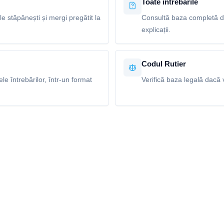
Toate întrebările
le stăpânești și mergi pregătit la
Consultă baza completă de
explicații.
Codul Rutier
e întrebărilor, într-un format
Verifică baza legală dacă v