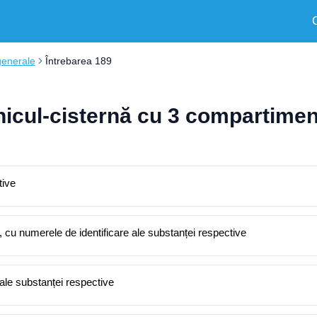
generale
Întrebarea 189
icul-cisternă cu 3 compartiment
tive
uri, cu numerele de identificare ale substanței respective
 ale substanței respective