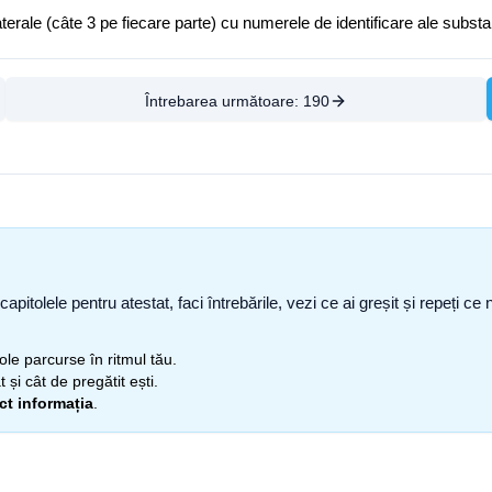
e laterale (câte 3 pe fiecare parte) cu numerele de identificare ale subst
Întrebarea următoare:
190
capitolele pentru atestat, faci întrebările, vezi ce ai greșit și repeți 
itole parcurse în ritmul tău.
 și cât de pregătit ești.
ect informația
.