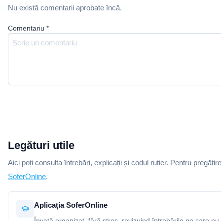
Nu există comentarii aprobate încă.
Comentariu
*
Legături utile
Aici poți consulta întrebări, explicații și codul rutier. Pentru pregătir
SoferOnline
.
Aplicația SoferOnline
Învață organizat, fără stres, revizuind întrebările pe care nu 