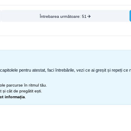
Întrebarea următoare:
51
capitolele pentru atestat, faci întrebările, vezi ce ai greșit și repeți 
itole parcurse în ritmul tău.
 și cât de pregătit ești.
ect informația
.