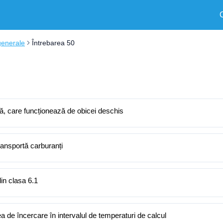
generale
Întrebarea 50
rnă, care funcționează de obicei deschis
ransportă carburanți
in clasa 6.1
 de încercare în intervalul de temperaturi de calcul