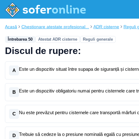
Acasă
Chestionare atestate profesional...
ADR cisterne
Reguli 
Întrebarea 50
Atestat ADR cisterne
Reguli generale
Discul de rupere:
Este un dispozitiv situat între supapa de siguranță și ciste
A
Este un dispozitiv obligatoriu numai pentru cisternele care t
B
Nu este prevăzut pentru cisternele care transportă mărfuri d
C
Trebuie să cedeze la o presiune nominală egală cu presiunea
D