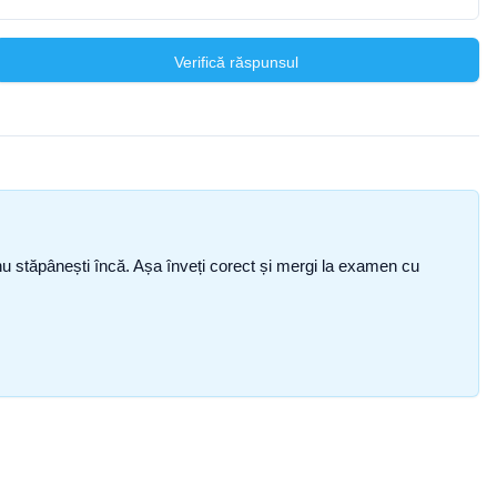
Verifică răspunsul
ce nu stăpânești încă. Așa înveți corect și mergi la examen cu