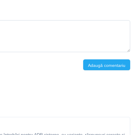
Adaugă comentariu
 întrebări pentru ADR cisterne, cu variante, răspunsuri corecte și