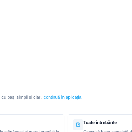
e cu pași simpli și clari,
continuă în aplicația
Toate întrebările
le stăpânești și mergi pregătit la
Consultă baza completă de