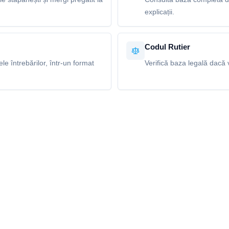
explicații.
Codul Rutier
e întrebărilor, într-un format
Verifică baza legală dacă v