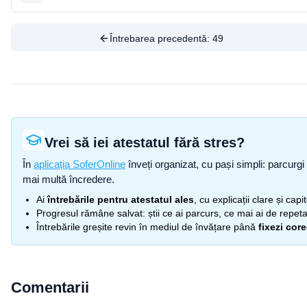
Întrebarea precedentă:
49
Vrei să iei atestatul fără stres?
În
aplicația SoferOnline
înveți organizat, cu pași simpli: parcurgi 
mai multă încredere.
Ai
întrebările pentru atestatul ales
, cu explicații clare și cap
Progresul rămâne salvat: știi ce ai parcurs, ce mai ai de repetat
Întrebările greșite revin în mediul de învățare până
fixezi cor
Comentarii