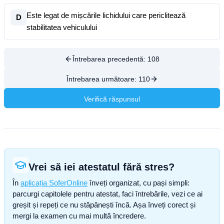
Este legat de mișcările lichidului care periclitează
D
stabilitatea vehiculului
Întrebarea precedentă:
108
Întrebarea următoare:
110
Verifică răspunsul
Vrei să iei atestatul fără stres?
În
aplicația SoferOnline
înveți organizat, cu pași simpli:
parcurgi capitolele pentru atestat, faci întrebările, vezi ce ai
greșit și repeți ce nu stăpânești încă. Așa înveți corect și
mergi la examen cu mai multă încredere.