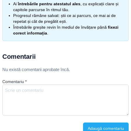
Ai
întrebările pentru atestatul ales
, cu explicații clare și
capitole parcurse în ritmul tău.
Progresul rămâne salvat: știi ce ai parcurs, ce mai ai de
repetat și cât de pregătit ești.
Întrebările greșite revin în mediul de învățare până
fixezi
corect informația
.
Comentarii
Nu există comentarii aprobate încă.
Comentariu
*
Adaugă comentariu