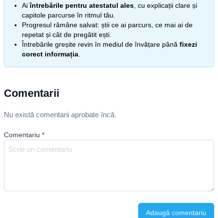
Ai
întrebările pentru atestatul ales
, cu explicații clare și
capitole parcurse în ritmul tău.
Progresul rămâne salvat: știi ce ai parcurs, ce mai ai de
repetat și cât de pregătit ești.
Întrebările greșite revin în mediul de învățare până
fixezi
corect informația
.
Comentarii
Nu există comentarii aprobate încă.
Comentariu
*
Adaugă comentariu