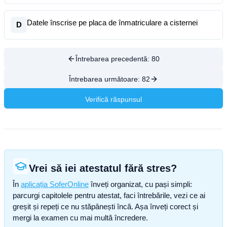
Datele înscrise pe placa de înmatriculare a cisternei
D
Întrebarea precedentă:
80
Întrebarea următoare:
82
Verifică răspunsul
Vrei să iei atestatul fără stres?
În
aplicația SoferOnline
înveți organizat, cu pași simpli:
parcurgi capitolele pentru atestat, faci întrebările, vezi ce ai
greșit și repeți ce nu stăpânești încă. Așa înveți corect și
mergi la examen cu mai multă încredere.