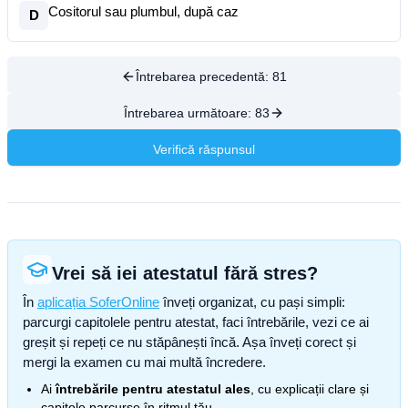
Cositorul sau plumbul, după caz
D
Întrebarea precedentă:
81
Întrebarea următoare:
83
Verifică răspunsul
Vrei să iei atestatul fără stres?
În
aplicația SoferOnline
înveți organizat, cu pași simpli:
parcurgi capitolele pentru atestat, faci întrebările, vezi ce ai
greșit și repeți ce nu stăpânești încă. Așa înveți corect și
mergi la examen cu mai multă încredere.
Ai
întrebările pentru atestatul ales
, cu explicații clare și
capitole parcurse în ritmul tău.