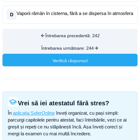
Vaporii rămân în cisterna, fără a se dispersa în atmosfera
D
Întrebarea precedentă:
242
Întrebarea următoare:
244
Verifică răspunsul
Vrei să iei atestatul fără stres?
În
aplicația SoferOnline
înveți organizat, cu pași simpli:
parcurgi capitolele pentru atestat, faci întrebările, vezi ce ai
greșit și repeți ce nu stăpânești încă. Așa înveți corect și
mergi la examen cu mai multă încredere.