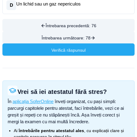
Un lichid sau un gaz nepericulos
D
Întrebarea precedentă:
76
Întrebarea următoare:
78
Verifică răspunsul
Vrei să iei atestatul fără stres?
În
aplicația SoferOnline
înveți organizat, cu pași simpli:
parcurgi capitolele pentru atestat, faci întrebările, vezi ce ai
greșit și repeți ce nu stăpânești încă. Așa înveți corect și
mergi la examen cu mai multă încredere.
Ai
întrebările pentru atestatul ales
, cu explicații clare și
capitole parcurse în ritmul tău.