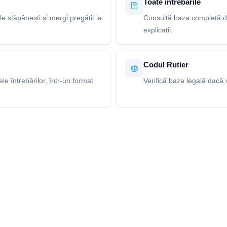
Toate întrebările
le stăpânești și mergi pregătit la
Consultă baza completă de
explicații.
Codul Rutier
e întrebărilor, într-un format
Verifică baza legală dacă v