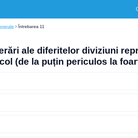
enerale
Întrebarea 11
ări ale diferitelor diviziuni rep
col (de la puțin periculos la foa