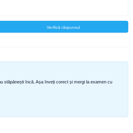
Verifică răspunsul
ce nu stăpânești încă. Așa înveți corect și mergi la examen cu