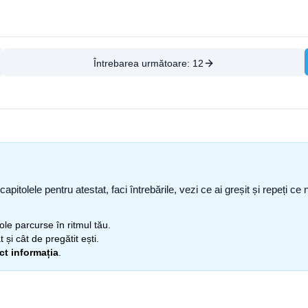
Întrebarea următoare:
12
capitolele pentru atestat, faci întrebările, vezi ce ai greșit și repeți 
itole parcurse în ritmul tău.
 și cât de pregătit ești.
ect informația
.