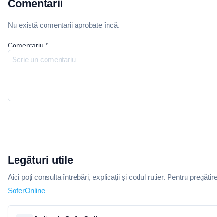
Comentarii
Nu există comentarii aprobate încă.
Comentariu
*
Legături utile
Aici poți consulta întrebări, explicații și codul rutier. Pentru pregătir
SoferOnline
.