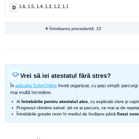
1.6, 1.5, 1.4, 1.3, 1.2, 1.1
D
Întrebarea precedentă:
10
Vrei să iei atestatul fără stres?
În
aplicația SoferOnline
înveți organizat, cu pași simpli: parcurgi 
mai multă încredere.
Ai
întrebările pentru atestatul ales
, cu explicații clare și cap
Progresul rămâne salvat: știi ce ai parcurs, ce mai ai de repetat
Întrebările greșite revin în mediul de învățare până
fixezi cor