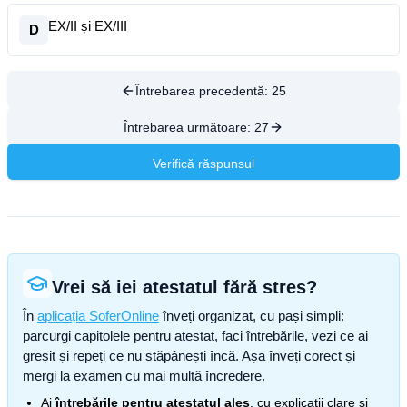
EX/II și EX/III
D
Întrebarea precedentă:
25
Întrebarea următoare:
27
Verifică răspunsul
Vrei să iei atestatul fără stres?
În
aplicația SoferOnline
înveți organizat, cu pași simpli:
parcurgi capitolele pentru atestat, faci întrebările, vezi ce ai
greșit și repeți ce nu stăpânești încă. Așa înveți corect și
mergi la examen cu mai multă încredere.
Ai
întrebările pentru atestatul ales
, cu explicații clare și