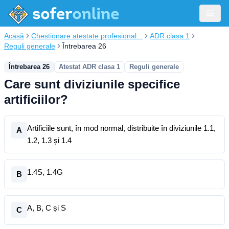
Acasă
Chestionare atestate profesional...
ADR clasa 1
Reguli generale
Întrebarea 26
Întrebarea 26
Atestat ADR clasa 1
Reguli generale
Care sunt diviziunile specifice
artificiilor?
Artificiile sunt, în mod normal, distribuite în diviziunile 1.1,
A
1.2, 1.3 și 1.4
1.4S, 1.4G
B
A, B, C și S
C