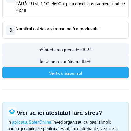
FĂRĂ FUM, 1.1C, 4600 kg, cu condiția ca vehiculul să fie
EX/III
Numărul coletelor și masa netă a produsului
D
Întrebarea precedentă:
81
Întrebarea următoare:
83
Verifică răspunsul
Vrei să iei atestatul fără stres?
În
aplicația SoferOnline
înveți organizat, cu pași simpli:
parcurgi capitolele pentru atestat, faci întrebările, vezi ce ai