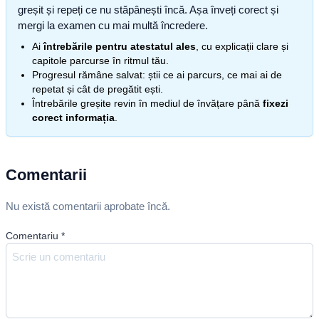
greșit și repeți ce nu stăpânești încă. Așa înveți corect și
mergi la examen cu mai multă încredere.
Ai
întrebările pentru atestatul ales
, cu explicații clare și
capitole parcurse în ritmul tău.
Progresul rămâne salvat: știi ce ai parcurs, ce mai ai de
repetat și cât de pregătit ești.
Întrebările greșite revin în mediul de învățare până
fixezi
corect informația
.
Comentarii
Nu există comentarii aprobate încă.
Comentariu
*