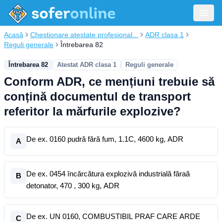
Acasă
Chestionare atestate profesional...
ADR clasa 1
Reguli generale
Întrebarea 82
Întrebarea 82
Atestat ADR clasa 1
Reguli generale
Conform ADR, ce mențiuni trebuie să
conțină documentul de transport
referitor la mărfurile explozive?
De ex. 0160 pudră fără fum, 1.1C, 4600 kg, ADR
A
De ex. 0454 încărcătura explozivă industrială făraă
B
detonator, 470 , 300 kg, ADR
De ex. UN 0160, COMBUSTIBIL PRAF CARE ARDE
C