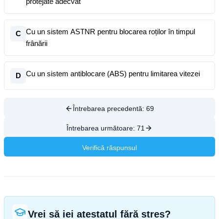
protejate adecvat
Cu un sistem ASTNR pentru blocarea roților în timpul
C
frânării
Cu un sistem antiblocare (ABS) pentru limitarea vitezei
D
Întrebarea precedentă:
69
Întrebarea următoare:
71
Verifică răspunsul
Vrei să iei atestatul fără stres?