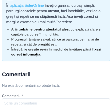
În
aplicația SoferOnline
înveți organizat, cu pași simpli:
parcurgi capitolele pentru atestat, faci întrebările, vezi ce ai
greșit și repeți ce nu stăpânești încă. Așa înveți corect și
mergi la examen cu mai multă încredere.
Ai
întrebările pentru atestatul ales
, cu explicații clare și
capitole parcurse în ritmul tău.
Progresul rămâne salvat: știi ce ai parcurs, ce mai ai de
repetat și cât de pregătit ești.
Întrebările greșite revin în mediul de învățare până
fixezi
corect informația
.
Comentarii
Nu există comentarii aprobate încă.
Comentariu
*