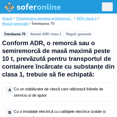
Acasă
Chestionare atestate profesional...
ADR clasa 1
Reguli generale
Întrebarea 70
Întrebarea 70
Atestat ADR clasa 1
Reguli generale
Conform ADR, o remorcă sau o
semiremorcă de masă maximă peste
10 t, prevăzută pentru transportul de
containere încărcate cu substanțe din
clasa 1, trebuie să fie echipată:
Cu un stabilizator de viteză care utilizează frânele de
A
serviciu și de ajutor
Cu o instalație electrică cu cablajele electrice izolate și
B