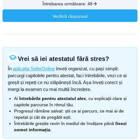
Întrebarea următoare:
48
Verifică răspunsul
Vrei să iei atestatul fără stres?
În
aplicația SoferOnline
înveți organizat, cu pași simpli:
parcurgi capitolele pentru atestat, faci întrebările, vezi ce ai
greșit și repeți ce nu stăpânești încă. Așa înveți corect și
mergi la examen cu mai multă încredere.
Ai
întrebările pentru atestatul ales
, cu explicații clare și
capitole parcurse în ritmul tău.
Progresul rămâne salvat: știi ce ai parcurs, ce mai ai de
repetat și cât de pregătit ești.
Întrebările greșite revin în mediul de învățare până
fixezi
corect informația
.