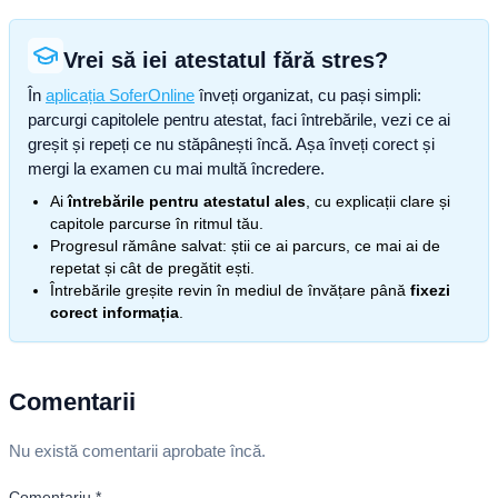
Vrei să iei atestatul fără stres?
În
aplicația SoferOnline
înveți organizat, cu pași simpli:
parcurgi capitolele pentru atestat, faci întrebările, vezi ce ai
greșit și repeți ce nu stăpânești încă. Așa înveți corect și
mergi la examen cu mai multă încredere.
Ai
întrebările pentru atestatul ales
, cu explicații clare și
capitole parcurse în ritmul tău.
Progresul rămâne salvat: știi ce ai parcurs, ce mai ai de
repetat și cât de pregătit ești.
Întrebările greșite revin în mediul de învățare până
fixezi
corect informația
.
Comentarii
Nu există comentarii aprobate încă.
Comentariu
*