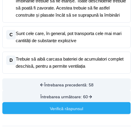
îmbinările trebuie să fie etanșe. Toate deschiderile trebuie
să poată fi zavorate. Acestea trebuie să fie astfel
construite și plasate încât să se suprapună la îmbinări
Sunt cele care, în general, pot transporta cele mai mari
C
cantități de substanțe explozive
Trebuie să aibă carcasa bateriei de acumulatori complet
D
deschisă, pentru a permite ventilația
Întrebarea precedentă:
58
Întrebarea următoare:
60
Verifică răspunsul