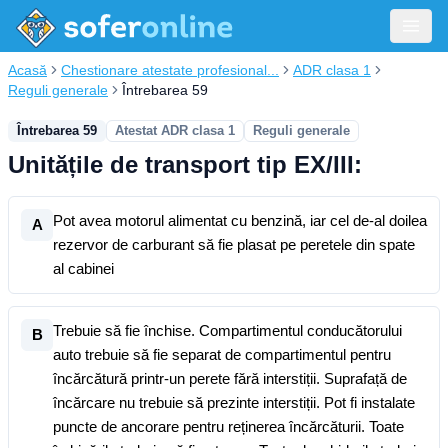
Acasă
Chestionare atestate profesional...
ADR clasa 1
Reguli generale
Întrebarea 59
Întrebarea 59
Atestat ADR clasa 1
Reguli generale
Unitățile de transport tip EX/III:
Pot avea motorul alimentat cu benzină, iar cel de-al doilea
A
rezervor de carburant să fie plasat pe peretele din spate
al cabinei
Trebuie să fie închise. Compartimentul conducătorului
B
auto trebuie să fie separat de compartimentul pentru
încărcătură printr-un perete fără interstiții. Suprafață de
încărcare nu trebuie să prezinte interstiții. Pot fi instalate
puncte de ancorare pentru reținerea încărcăturii. Toate