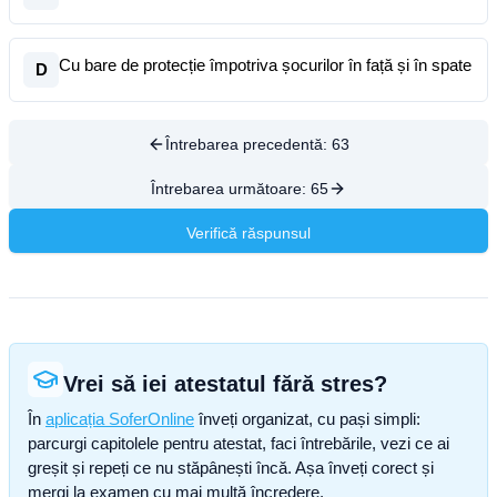
Cu bare de protecție împotriva șocurilor în față și în spate
D
Întrebarea precedentă:
63
Întrebarea următoare:
65
Verifică răspunsul
Vrei să iei atestatul fără stres?
În
aplicația SoferOnline
înveți organizat, cu pași simpli:
parcurgi capitolele pentru atestat, faci întrebările, vezi ce ai
greșit și repeți ce nu stăpânești încă. Așa înveți corect și
mergi la examen cu mai multă încredere.