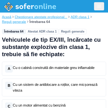
Acasă
Chestionare atestate profesional...
ADR clasa 1
Reguli generale
Întrebarea 64
Întrebarea 64
Atestat ADR clasa 1
Reguli generale
Vehiculele de tip EX/III, încărcate cu
substanțe explozive din clasa 1,
trebuie să fie echipate:
Cu o cabină construită din materiale greu inflamabile
A
Cu un sistem de antiblocare a roților, care micșorează
B
viteza
Cu un motor alimentat cu benzină
C