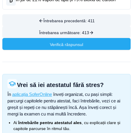
D
Întrebarea precedentă:
411
Întrebarea următoare:
413
Verifică răspunsul
Vrei să iei atestatul fără stres?
În
aplicația SoferOnline
înveți organizat, cu pași simpli:
parcurgi capitolele pentru atestat, faci întrebările, vezi ce ai
greșit și repeți ce nu stăpânești încă. Așa înveți corect și
mergi la examen cu mai multă încredere.
Ai
întrebările pentru atestatul ales
, cu explicații clare și
capitole parcurse în ritmul tău.