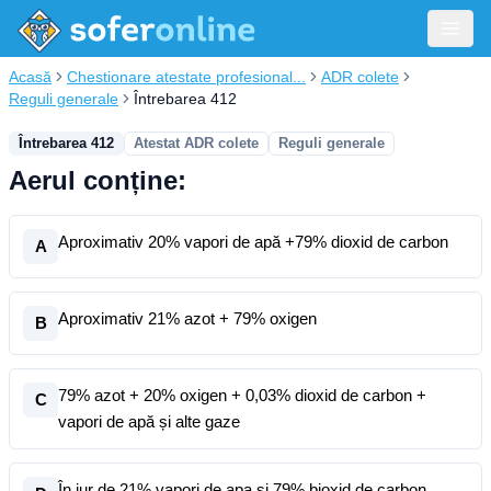
Acasă
Chestionare atestate profesional...
ADR colete
Reguli generale
Întrebarea 412
Întrebarea 412
Atestat ADR colete
Reguli generale
Aerul conține:
Aproximativ 20% vapori de apă +79% dioxid de carbon
A
Aproximativ 21% azot + 79% oxigen
B
79% azot + 20% oxigen + 0,03% dioxid de carbon +
C
vapori de apă și alte gaze
În jur de 21% vapori de apa și 79% bioxid de carbon