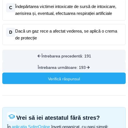
Îndepărtarea victimei intoxicate de sursă de intoxicare,
C
aerisirea și, eventual, efectuarea respirației artificiale
Dacă un gaz rece a afectat vederea, se aplică o crema
D
de protecție
Întrebarea precedentă:
191
Întrebarea următoare:
193
Verifică răspunsul
Vrei să iei atestatul fără stres?
În
aplicația SoferOnline
înveți organizat, cu pași simpli: