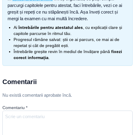
parcurgi capitolele pentru atestat, faci întrebările, vezi ce ai
greșit și repeți ce nu stăpânești încă. Așa înveți corect și
mergi la examen cu mai multă încredere.
Ai
întrebările pentru atestatul ales
, cu explicații clare și
capitole parcurse în ritmul tău.
Progresul rămâne salvat: știi ce ai parcurs, ce mai ai de
repetat și cât de pregătit ești.
Întrebările greșite revin în mediul de învățare până
fixezi
corect informația
.
Comentarii
Nu există comentarii aprobate încă.
Comentariu
*