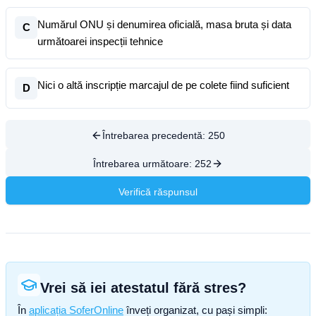
Numărul ONU și denumirea oficială, masa bruta și data
C
următoarei inspecții tehnice
Nici o altă inscripție marcajul de pe colete fiind suficient
D
Întrebarea precedentă:
250
Întrebarea următoare:
252
Verifică răspunsul
Vrei să iei atestatul fără stres?
În
aplicația SoferOnline
înveți organizat, cu pași simpli: