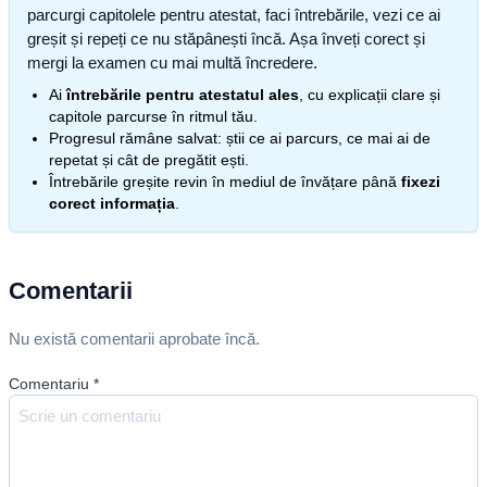
parcurgi capitolele pentru atestat, faci întrebările, vezi ce ai
greșit și repeți ce nu stăpânești încă. Așa înveți corect și
mergi la examen cu mai multă încredere.
Ai
întrebările pentru atestatul ales
, cu explicații clare și
capitole parcurse în ritmul tău.
Progresul rămâne salvat: știi ce ai parcurs, ce mai ai de
repetat și cât de pregătit ești.
Întrebările greșite revin în mediul de învățare până
fixezi
corect informația
.
Comentarii
Nu există comentarii aprobate încă.
Comentariu
*