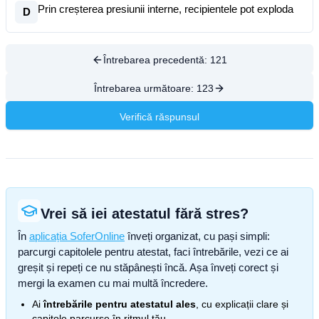
Prin creșterea presiunii interne, recipientele pot exploda
D
Întrebarea precedentă:
121
Întrebarea următoare:
123
Verifică răspunsul
Vrei să iei atestatul fără stres?
În
aplicația SoferOnline
înveți organizat, cu pași simpli:
parcurgi capitolele pentru atestat, faci întrebările, vezi ce ai
greșit și repeți ce nu stăpânești încă. Așa înveți corect și
mergi la examen cu mai multă încredere.
Ai
întrebările pentru atestatul ales
, cu explicații clare și
capitole parcurse în ritmul tău.