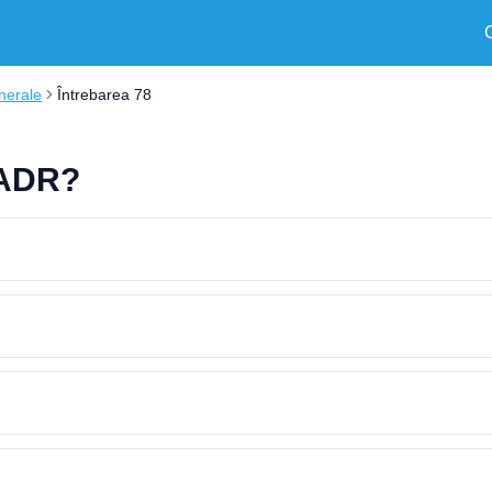
nerale
Întrebarea 78
 ADR?