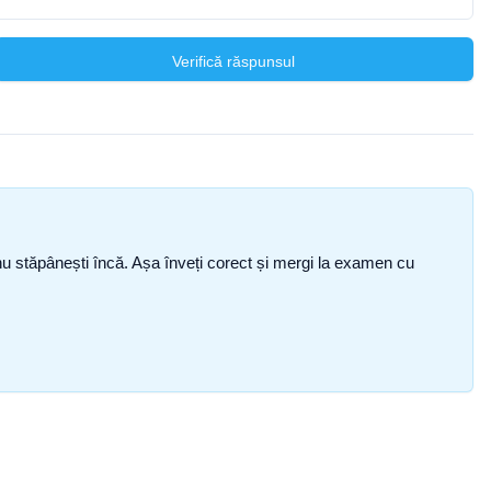
Verifică răspunsul
ce nu stăpânești încă. Așa înveți corect și mergi la examen cu