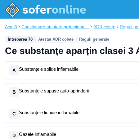
Acasă
Chestionare atestate profesional...
ADR colete
Reguli ge
Întrebarea 78
Atestat ADR colete
Reguli generale
Ce substanțe aparțin clasei 3
Substanțele solide inflamabile
A
Substanțele supuse auto-aprinderii
B
Substanțele lichide inflamabile
C
Gazele inflamabile
D