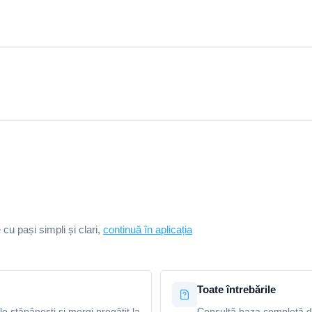
e cu pași simpli și clari,
continuă în aplicația
Toate întrebările
le stăpânești și mergi pregătit la
Consultă baza completă de