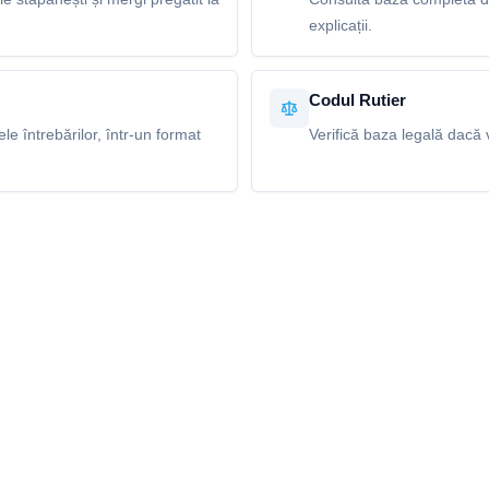
explicații.
Codul Rutier
e întrebărilor, într-un format
Verifică baza legală dacă v