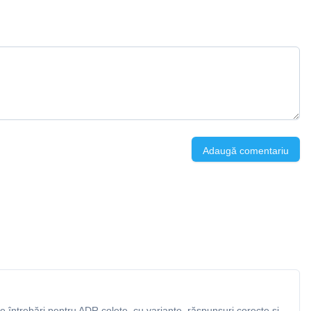
Adaugă comentariu
 întrebări pentru ADR colete, cu variante, răspunsuri corecte și