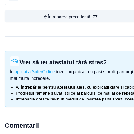
Întrebarea precedentă:
77
Vrei să iei atestatul fără stres?
În
aplicația SoferOnline
înveți organizat, cu pași simpli: parcurgi 
mai multă încredere.
Ai
întrebările pentru atestatul ales
, cu explicații clare și cap
Progresul rămâne salvat: știi ce ai parcurs, ce mai ai de repetat
Întrebările greșite revin în mediul de învățare până
fixezi cor
Comentarii