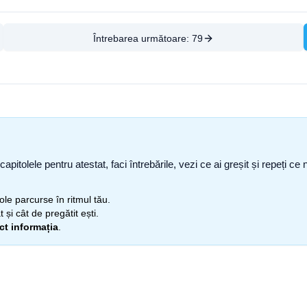
Întrebarea următoare:
79
capitolele pentru atestat, faci întrebările, vezi ce ai greșit și repeți 
itole parcurse în ritmul tău.
 și cât de pregătit ești.
ect informația
.