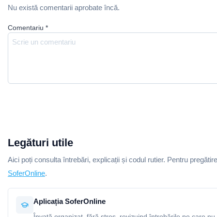
Nu există comentarii aprobate încă.
Comentariu
*
Legături utile
Aici poți consulta întrebări, explicații și codul rutier. Pentru pregătir
SoferOnline
.
Aplicația SoferOnline
Învață organizat, fără stres, revizuind întrebările pe care nu 