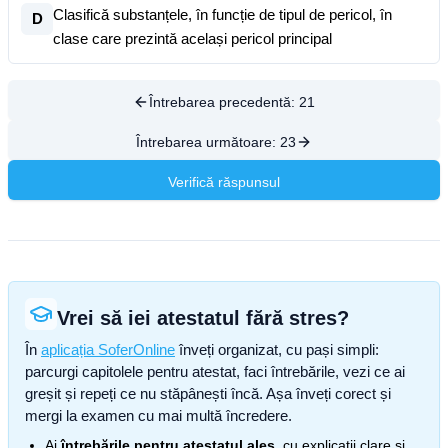
Clasifică substanțele, în funcție de tipul de pericol, în
D
clase care prezintă același pericol principal
Întrebarea precedentă:
21
Întrebarea următoare:
23
Verifică răspunsul
Vrei să iei atestatul fără stres?
În
aplicația SoferOnline
înveți organizat, cu pași simpli:
parcurgi capitolele pentru atestat, faci întrebările, vezi ce ai
greșit și repeți ce nu stăpânești încă. Așa înveți corect și
mergi la examen cu mai multă încredere.
Ai
întrebările pentru atestatul ales
, cu explicații clare și