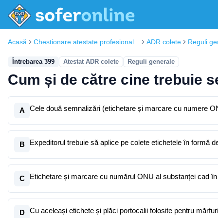
Acasă
Chestionare atestate profesional...
ADR colete
Reguli ge
Întrebarea 399
Atestat ADR colete
Reguli generale
Cum și de către cine trebuie 
Cele două semnalizări (etichetare și marcare cu numere ONU
A
Expeditorul trebuie să aplice pe colete etichetele în formă 
B
Etichetare și marcare cu numărul ONU al substanței cad în 
C
Cu aceleași etichete și plăci portocalii folosite pentru mărfur
D