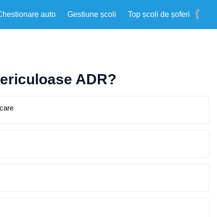
Chestionare auto
Gestiune școli
Top școli de șoferi
 periculoase ADR?
rcare