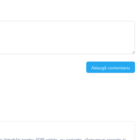
Adaugă comentariu
 întrebări pentru ADR colete, cu variante, răspunsuri corecte și