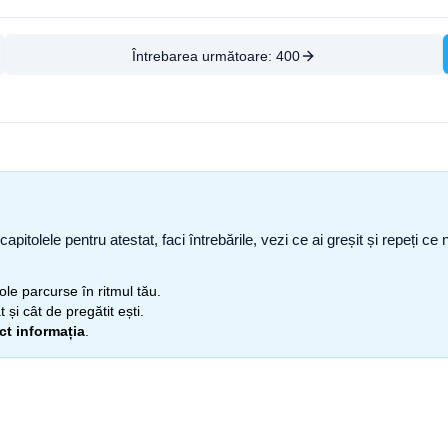
Întrebarea următoare:
400
capitolele pentru atestat, faci întrebările, vezi ce ai greșit și repeți 
itole parcurse în ritmul tău.
 și cât de pregătit ești.
ect informația
.