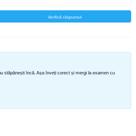
Verifică răspunsul
ce nu stăpânești încă. Așa înveți corect și mergi la examen cu