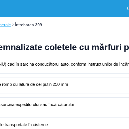
nerale
Întrebarea 399
semnalizate coletele cu mărfuri
) cad în sarcina conducătorul auto, conform instrucțiunilor de încă
de romb cu latura de cel puțin 250 mm
sarcina expeditorului sau încărcătorului
ile transportate în cisterne