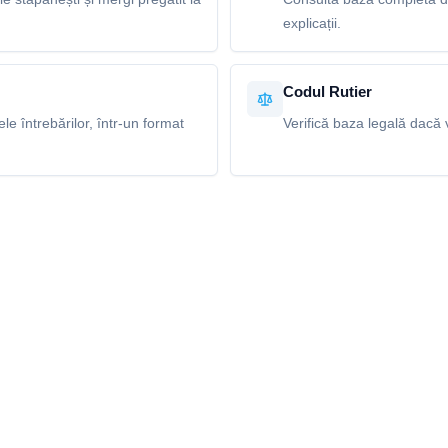
explicații.
Codul Rutier
e întrebărilor, într-un format
Verifică baza legală dacă v