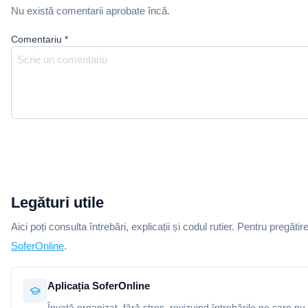
Nu există comentarii aprobate încă.
Comentariu
*
Legături utile
Aici poți consulta întrebări, explicații și codul rutier. Pentru pregătir
SoferOnline
.
Aplicația SoferOnline
Învață organizat, fără stres, revizuind întrebările pe care nu 