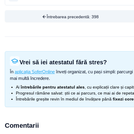
Întrebarea precedentă:
398
Vrei să iei atestatul fără stres?
În
aplicația SoferOnline
înveți organizat, cu pași simpli: parcurgi 
mai multă încredere.
Ai
întrebările pentru atestatul ales
, cu explicații clare și cap
Progresul rămâne salvat: știi ce ai parcurs, ce mai ai de repetat
Întrebările greșite revin în mediul de învățare până
fixezi cor
Comentarii