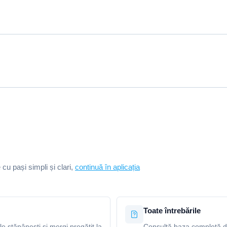
e cu pași simpli și clari,
continuă în aplicația
Toate întrebările
le stăpânești și mergi pregătit la
Consultă baza completă de