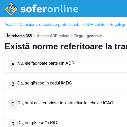
Acasă
Chestionare atestate profesional...
ADR colete
Reguli ge
Întrebarea 385
Atestat ADR colete
Reguli generale
Există norme referitoare la tr
Nu, ele fac toate parte din ADR
A
Da, se găsesc în codul IMDG
B
Da, sunt cele cuprinse în instrucțiunile tehnice ICAO
C
Da, se găsesc în RID
D