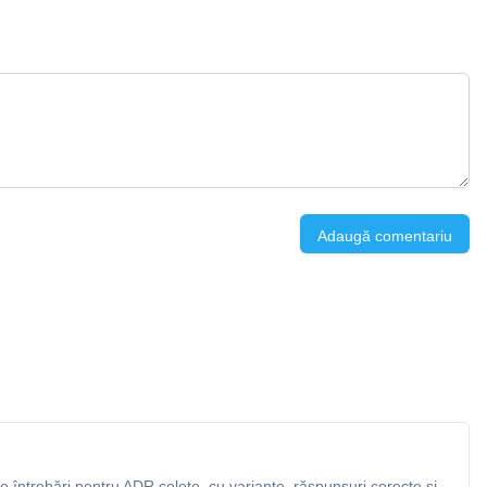
Adaugă comentariu
 întrebări pentru ADR colete, cu variante, răspunsuri corecte și