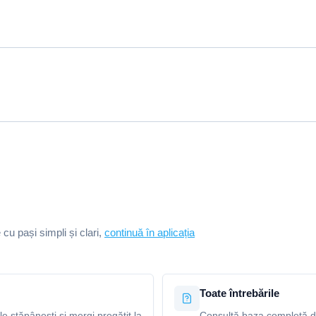
e cu pași simpli și clari,
continuă în aplicația
Toate întrebările
le stăpânești și mergi pregătit la
Consultă baza completă de