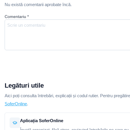
Nu există comentarii aprobate încă.
Comentariu
*
Legături utile
Aici poți consulta întrebări, explicații și codul rutier. Pentru pregătir
SoferOnline
.
Aplicația SoferOnline
Învață organizat, fără stres, revizuind întrebările pe care nu 