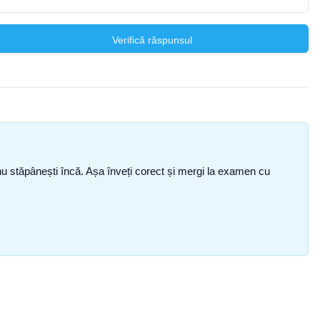
Verifică răspunsul
ce nu stăpânești încă. Așa înveți corect și mergi la examen cu