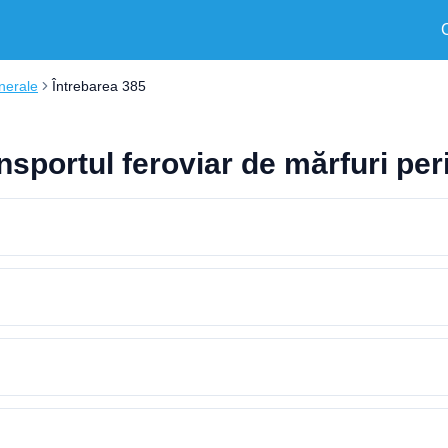
nerale
Întrebarea 385
ansportul feroviar de mărfuri pe