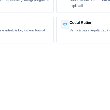
explicații.
Codul Rutier
e întrebărilor, într-un format
Verifică baza legală dacă v