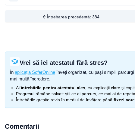
Întrebarea precedentă:
384
Vrei să iei atestatul fără stres?
În
aplicația SoferOnline
înveți organizat, cu pași simpli: parcurgi 
mai multă încredere.
Ai
întrebările pentru atestatul ales
, cu explicații clare și cap
Progresul rămâne salvat: știi ce ai parcurs, ce mai ai de repetat
Întrebările greșite revin în mediul de învățare până
fixezi cor
Comentarii