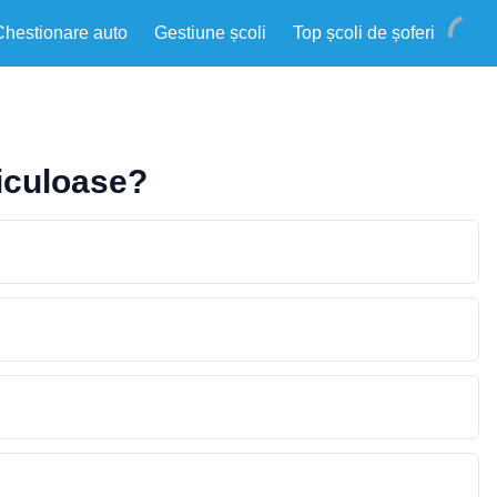
Chestionare auto
Gestiune școli
Top școli de șoferi
riculoase?