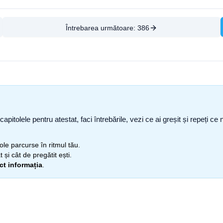
Întrebarea următoare:
386
capitolele pentru atestat, faci întrebările, vezi ce ai greșit și repeți 
itole parcurse în ritmul tău.
 și cât de pregătit ești.
ect informația
.