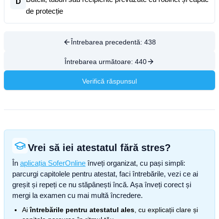
D
de protecție
Întrebarea precedentă:
438
Întrebarea următoare:
440
Verifică răspunsul
Vrei să iei atestatul fără stres?
În
aplicația SoferOnline
înveți organizat, cu pași simpli:
parcurgi capitolele pentru atestat, faci întrebările, vezi ce ai
greșit și repeți ce nu stăpânești încă. Așa înveți corect și
mergi la examen cu mai multă încredere.
Ai
întrebările pentru atestatul ales
, cu explicații clare și