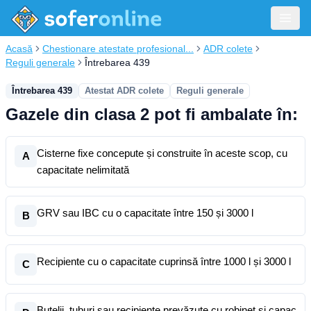
Acasă
Chestionare atestate profesional...
ADR colete
Reguli generale
Întrebarea 439
Întrebarea 439
Atestat ADR colete
Reguli generale
Gazele din clasa 2 pot fi ambalate în:
Cisterne fixe concepute și construite în aceste scop, cu
A
capacitate nelimitată
GRV sau IBC cu o capacitate între 150 și 3000 l
B
Recipiente cu o capacitate cuprinsă între 1000 l și 3000 l
C
Butelii, tuburi sau recipiente prevăzute cu robinet și capac