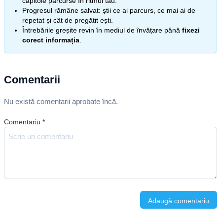
capitole parcurse în ritmul tău.
Progresul rămâne salvat: știi ce ai parcurs, ce mai ai de
repetat și cât de pregătit ești.
Întrebările greșite revin în mediul de învățare până
fixezi
corect informația
.
Comentarii
Nu există comentarii aprobate încă.
Comentariu
*
Adaugă comentariu