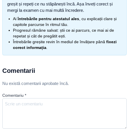
greșit și repeți ce nu stăpânești încă. Așa înveți corect și
mergi la examen cu mai multă încredere.
Ai
întrebările pentru atestatul ales
, cu explicații clare și
capitole parcurse în ritmul tău.
Progresul rămâne salvat: știi ce ai parcurs, ce mai ai de
repetat și cât de pregătit ești.
Întrebările greșite revin în mediul de învățare până
fixezi
corect informația
.
Comentarii
Nu există comentarii aprobate încă.
Comentariu
*