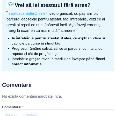
Vrei să iei atestatul fără stres?
În
aplicația SoferOnline
înveți organizat, cu pași simpli:
parcurgi capitolele pentru atestat, faci întrebările, vezi ce ai
greșit și repeți ce nu stăpânești încă. Așa înveți corect și
mergi la examen cu mai multă încredere.
Ai
întrebările pentru atestatul ales
, cu explicații clare și
capitole parcurse în ritmul tău.
Progresul rămâne salvat: știi ce ai parcurs, ce mai ai de
repetat și cât de pregătit ești.
Întrebările greșite revin în mediul de învățare până
fixezi
corect informația
.
Comentarii
Nu există comentarii aprobate încă.
Comentariu
*