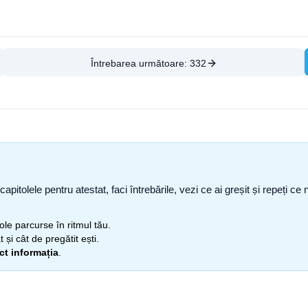
Întrebarea următoare:
332
capitolele pentru atestat, faci întrebările, vezi ce ai greșit și repeți 
itole parcurse în ritmul tău.
 și cât de pregătit ești.
ect informația
.