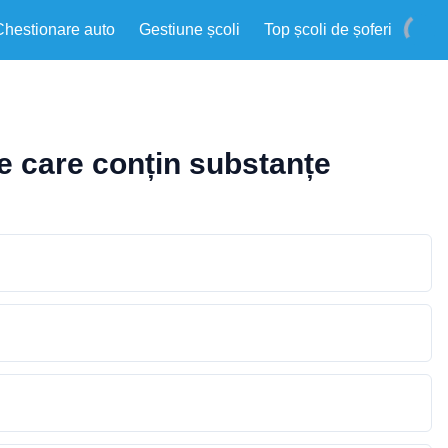
Chestionare auto
Gestiune școli
Top școli de șoferi
ete care conțin substanțe