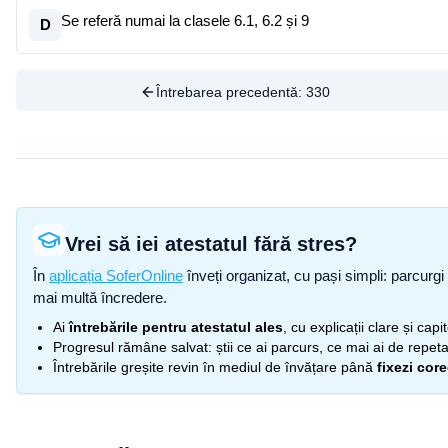
Se referă numai la clasele 6.1, 6.2 și 9
D
Întrebarea precedentă:
330
Vrei să iei atestatul fără stres?
În
aplicația SoferOnline
înveți organizat, cu pași simpli: parcurgi 
mai multă încredere.
Ai
întrebările pentru atestatul ales
, cu explicații clare și cap
Progresul rămâne salvat: știi ce ai parcurs, ce mai ai de repetat
Întrebările greșite revin în mediul de învățare până
fixezi cor