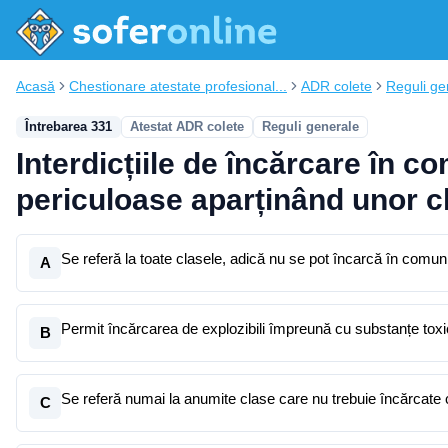
Acasă
Chestionare atestate profesional...
ADR colete
Reguli ge
Întrebarea 331
Atestat ADR colete
Reguli generale
Interdicțiile de încărcare în c
periculoase aparținând unor c
Se referă la toate clasele, adică nu se pot încarcă în comun 
A
Permit încărcarea de explozibili împreună cu substanțe tox
B
Se referă numai la anumite clase care nu trebuie încărcate c
C