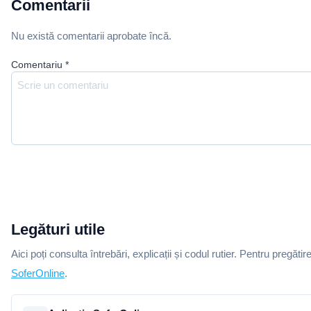
Comentarii
Nu există comentarii aprobate încă.
Comentariu
*
Legături utile
Aici poți consulta întrebări, explicații și codul rutier. Pentru pregătir
SoferOnline
.