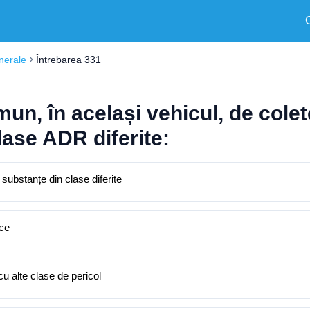
nerale
Întrebarea 331
omun, în același vehicul, de col
lase ADR diferite:
substanțe din clase diferite
ice
u alte clase de pericol