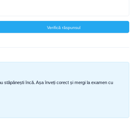
Verifică răspunsul
ce nu stăpânești încă. Așa înveți corect și mergi la examen cu