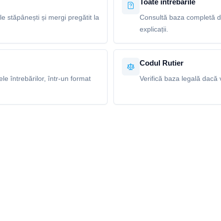
Toate întrebările
le stăpânești și mergi pregătit la
Consultă baza completă de
explicații.
Codul Rutier
e întrebărilor, într-un format
Verifică baza legală dacă v