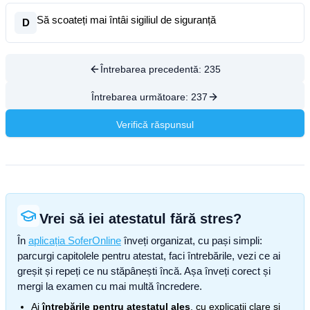
Să scoateți mai întâi sigiliul de siguranță
D
Întrebarea precedentă:
235
Întrebarea următoare:
237
Verifică răspunsul
Vrei să iei atestatul fără stres?
În
aplicația SoferOnline
înveți organizat, cu pași simpli:
parcurgi capitolele pentru atestat, faci întrebările, vezi ce ai
greșit și repeți ce nu stăpânești încă. Așa înveți corect și
mergi la examen cu mai multă încredere.
Ai
întrebările pentru atestatul ales
, cu explicații clare și