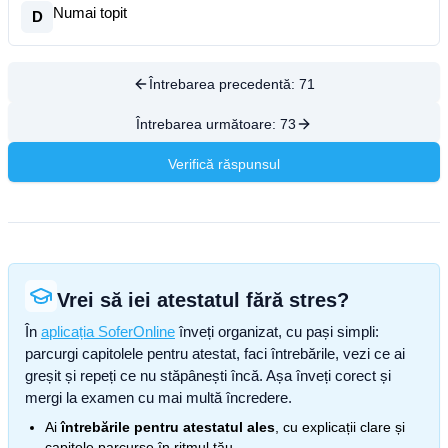
Numai topit
D
Întrebarea precedentă:
71
Întrebarea următoare:
73
Verifică răspunsul
Vrei să iei atestatul fără stres?
În
aplicația SoferOnline
înveți organizat, cu pași simpli:
parcurgi capitolele pentru atestat, faci întrebările, vezi ce ai
greșit și repeți ce nu stăpânești încă. Așa înveți corect și
mergi la examen cu mai multă încredere.
Ai
întrebările pentru atestatul ales
, cu explicații clare și
capitole parcurse în ritmul tău.