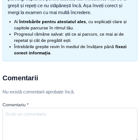
greșit și repeți ce nu stăpânești încă. Așa înveți corect și
mergi la examen cu mai multă încredere.
Ai
întrebările pentru atestatul ales
, cu explicații clare și
capitole parcurse în ritmul tău.
Progresul rămâne salvat: știi ce ai parcurs, ce mai ai de
repetat și cât de pregătit ești.
Întrebările greșite revin în mediul de învățare până
fixezi
corect informația
.
Comentarii
Nu există comentarii aprobate încă.
Comentariu
*