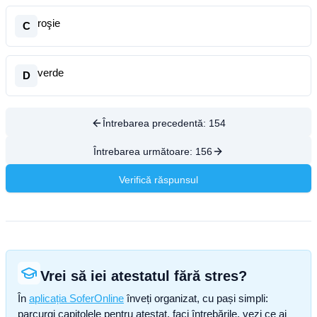
roşie
C
verde
D
Întrebarea precedentă:
154
Întrebarea următoare:
156
Verifică răspunsul
Vrei să iei atestatul fără stres?
În
aplicația SoferOnline
înveți organizat, cu pași simpli:
parcurgi capitolele pentru atestat, faci întrebările, vezi ce ai