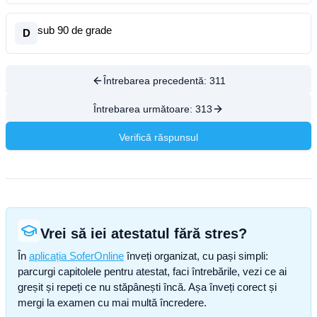
sub 90 de grade
D
Întrebarea precedentă:
311
Întrebarea următoare:
313
Verifică răspunsul
Vrei să iei atestatul fără stres?
În
aplicația SoferOnline
înveți organizat, cu pași simpli:
parcurgi capitolele pentru atestat, faci întrebările, vezi ce ai
greșit și repeți ce nu stăpânești încă. Așa înveți corect și
mergi la examen cu mai multă încredere.