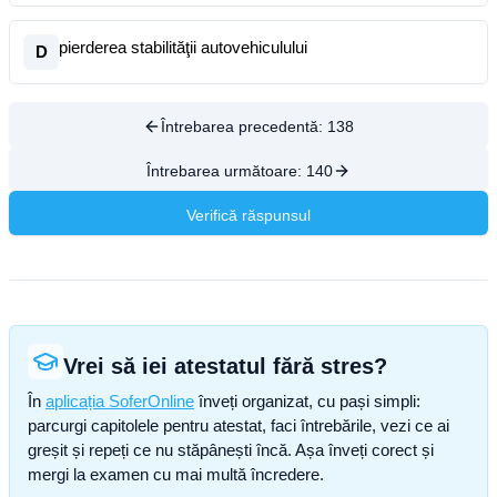
pierderea stabilităţii autovehiculului
D
Întrebarea precedentă:
138
Întrebarea următoare:
140
Verifică răspunsul
Vrei să iei atestatul fără stres?
În
aplicația SoferOnline
înveți organizat, cu pași simpli:
parcurgi capitolele pentru atestat, faci întrebările, vezi ce ai
greșit și repeți ce nu stăpânești încă. Așa înveți corect și
mergi la examen cu mai multă încredere.