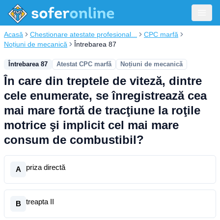
Acasă
Chestionare atestate profesional...
CPC marfă
Noțiuni de mecanică
Întrebarea 87
Întrebarea 87
Atestat CPC marfă
Noțiuni de mecanică
În care din treptele de viteză, dintre
cele enumerate, se înregistrează cea
mai mare fortă de tracţiune la roţile
motrice şi implicit cel mai mare
consum de combustibil?
priza directă
A
treapta II
B