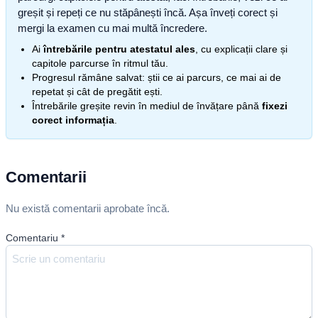
greșit și repeți ce nu stăpânești încă. Așa înveți corect și
mergi la examen cu mai multă încredere.
Ai
întrebările pentru atestatul ales
, cu explicații clare și
capitole parcurse în ritmul tău.
Progresul rămâne salvat: știi ce ai parcurs, ce mai ai de
repetat și cât de pregătit ești.
Întrebările greșite revin în mediul de învățare până
fixezi
corect informația
.
Comentarii
Nu există comentarii aprobate încă.
Comentariu
*