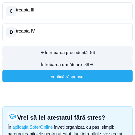
treapta III
C
treapta IV
D
Întrebarea precedentă:
86
Întrebarea următoare:
88
Verifică răspunsul
Vrei să iei atestatul fără stres?
În
aplicația SoferOnline
înveți organizat, cu pași simpli:
parcurgi capitolele pentru atestat, faci întrebările, vezi ce ai