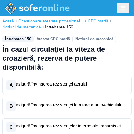
Acasă
Chestionare atestate profesional...
CPC marfă
Noțiuni de mecanică
Întrebarea 156
Întrebarea 156
Atestat CPC marfă
Noțiuni de mecanică
În cazul circulaţiei la viteza de
croazieră, rezerva de putere
disponibilă:
asigură învingerea rezistenţei aerului
A
asigură învingerea rezistenţei la rulare a autovehiculului
B
asigură învingerea rezistenţelor interne ale transmisiei
C