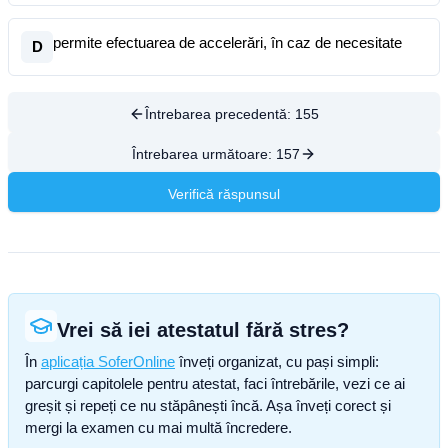
permite efectuarea de accelerări, în caz de necesitate
D
Întrebarea precedentă:
155
Întrebarea următoare:
157
Verifică răspunsul
Vrei să iei atestatul fără stres?
În
aplicația SoferOnline
înveți organizat, cu pași simpli:
parcurgi capitolele pentru atestat, faci întrebările, vezi ce ai
greșit și repeți ce nu stăpânești încă. Așa înveți corect și
mergi la examen cu mai multă încredere.