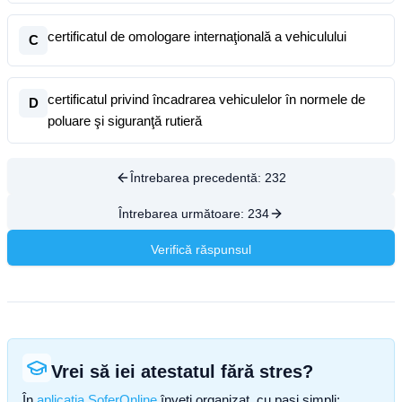
certificatul de omologare internaţională a vehiculului
C
certificatul privind încadrarea vehiculelor în normele de
D
poluare şi siguranţă rutieră
Întrebarea precedentă:
232
Întrebarea următoare:
234
Verifică răspunsul
Vrei să iei atestatul fără stres?
În
aplicația SoferOnline
înveți organizat, cu pași simpli: