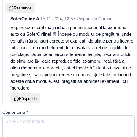
Răspunde
SoferOnline A.
15.11.2024, 18:57
Răspuns la
Cursant
Explorează combinația ideală pentru succesul la examenul
auto cu SoferOnline! 📘 Începe cu modulul de pregătire, unde
vei găsi răspunsuri corecte și explicații detaliate pentru fiecare
întrebare – un mod eficient de a învăța și a reține regulile de
circulație. După ce ai parcurs temeinic lecțiile, treci la modulul
de simulare 📝, care reproduce fidel examenul real, fără a
afișa răspunsurile corecte, astfel încât să îți testezi nivelul de
pregătire și să capeți încredere în cunoștințele tale. Îmbinând
aceste două module, ești pregătit să abordezi examenul cu
încredere!
Răspunde
Comentariu
*