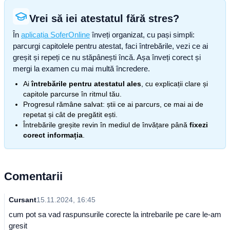
Vrei să iei atestatul fără stres?
În
aplicația SoferOnline
înveți organizat, cu pași simpli:
parcurgi capitolele pentru atestat, faci întrebările, vezi ce ai
greșit și repeți ce nu stăpânești încă. Așa înveți corect și
mergi la examen cu mai multă încredere.
Ai
întrebările pentru atestatul ales
, cu explicații clare și
capitole parcurse în ritmul tău.
Progresul rămâne salvat: știi ce ai parcurs, ce mai ai de
repetat și cât de pregătit ești.
Întrebările greșite revin în mediul de învățare până
fixezi
corect informația
.
Comentarii
Cursant
15.11.2024, 16:45
cum pot sa vad raspunsurile corecte la intrebarile pe care le-am
gresit